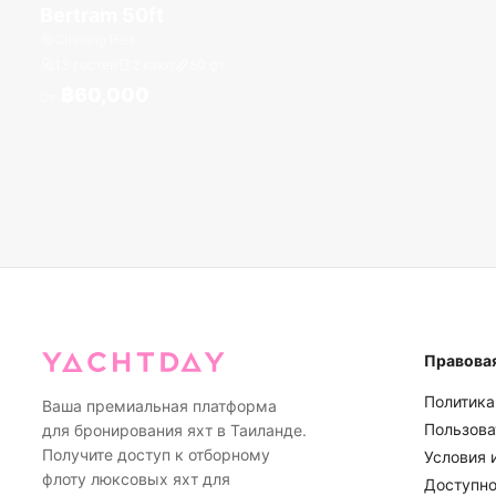
Bertram 50ft
Chalong Pier
13 гостей
2 кают
50
фт
฿60,000
От
Правова
Политика
Ваша премиальная платформа
Пользова
для бронирования яхт в Таиланде.
Получите доступ к отборному
Условия 
флоту люксовых яхт для
Доступно