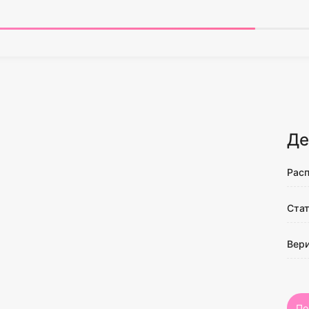
Де
Рас
Ста
Вер
По