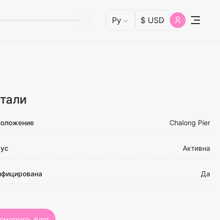
тали
положение
Chalong Pier
тус
Активна
ифицирована
Да
смотреть флот