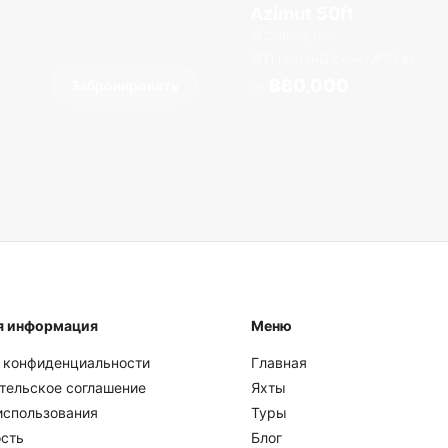
Azimut 50ft
Chalong Pier
11 гостей
2 кают
50
фт
฿60,000
Забронировать
От
я информация
Меню
 конфиденциальности
Главная
тельское соглашение
Яхты
использования
Туры
сть
Блог