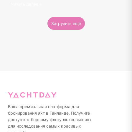
дронов для морской съемки
Читать далее
Загрузить ещё
Ваша премиальная платформа для
бронирования яхт в Таиланде. Получите
доступ к отборному флоту люксовых яхт
для исследования самых красивых