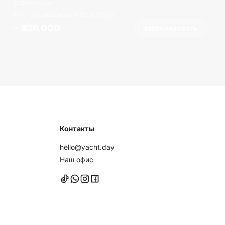
Chalong Pier
45 гостей
2 кают
55
фт
7
уз
฿26,000
Забронировать
От
Контакты
hello@yacht.day
Наш офис