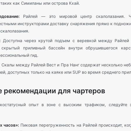
 таких как Симиланы или острова Кхай.
едование:
Райлей — это мировой центр скалолазания. Ч
естными инструкторами доставку снаряжения прямо к поднож
 скалолазания.
:
Доступна через крутой подъем с веревкой между Райлей
крытый приливный бассейн внутри обрушившегося карст
ессиональный гид.
:
Скалы между Райлей Вест и Пра Нанг содержат несколько не
ей, доступных только на каяке или SUP во время среднего прил
 рекомендации для чартеров
окостатусный опыт в зоне с высоким трафиком, следуйте 
х часов»:
Пиковая перегруженность на Райлей происходит, ко