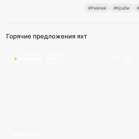
#
Райлей
#
Краби
Горячие предложения яхт
Популярная
Горячее
Lagoon 44