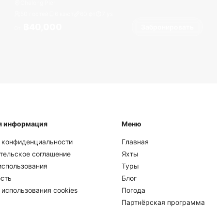
Chalong Pier
50 гостей
6 кают
60
фт
7
уз
฿40,000
Забронировать
От
я информация
Меню
 конфиденциальности
Главная
тельское соглашение
Яхты
использования
Туры
сть
Блог
 использования cookies
Погода
Партнёрская программа