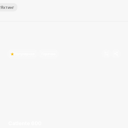
#
Яхтинг
Популярная
Горячее
Catlente 600