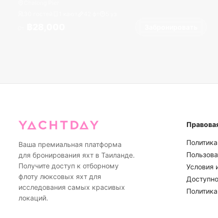
Chalong Pier
30 гостей
1 кают
42
фт
5
уз
฿28,000
Забронировать
От
Правова
Политика
Ваша премиальная платформа
Пользова
для бронирования яхт в Таиланде.
Получите доступ к отборному
Условия 
флоту люксовых яхт для
Доступно
исследования самых красивых
Политика
локаций.