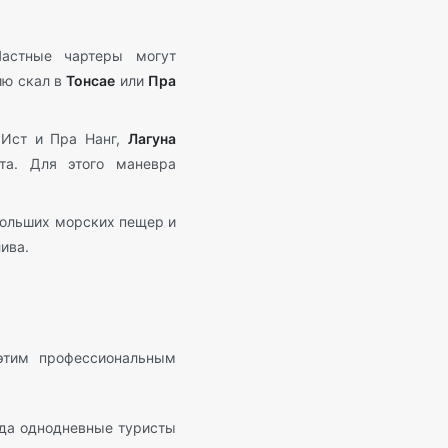
астные чартеры могут
ию скал в
Тонсае
или
Пра
 Ист и Пра Нанг,
Лагуна
а. Для этого маневра
больших морских пещер и
ива.
этим профессиональным
гда однодневные туристы