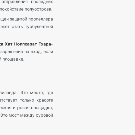
отправления последних
покойствие полуострова.
ащен защитой пропеллера
ожет стать турбулентной
ка Хат Ноппхарат Тхара-
разрешения на вход, если
й площадке.
иланда. Это место, где
тствует только красоте
еская игровая площадка,
 Это мост между суровой