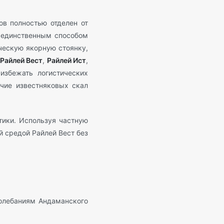
ов полностью отделен от
 единственным способом
ческую якорную стоянку,
Райлей Вест
,
Райлей Ист
,
избежать логистических
чие известняковых скал
тики. Используя частную
 средой Райлей Вест без
олебаниям Андаманского