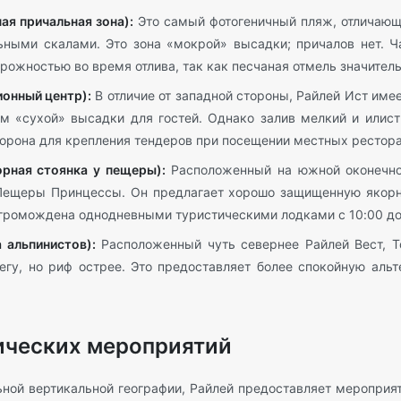
ая причальная зона):
Это самый фотогеничный пляж, отличаю
ьными скалами. Это зона «мокрой» высадки; причалов нет. 
рожностью во время отлива, так как песчаная отмель значител
ионный центр):
В отличие от западной стороны, Райлей Ист име
ом «сухой» высадки для гостей. Однако залив мелкий и илист
орона для крепления тендеров при посещении местных рестора
рная стоянка у пещеры):
Расположенный на южной оконечнос
Пещеры Принцессы. Он предлагает хорошо защищенную якорн
агромождена однодневными туристическими лодками с 10:00 до
 альпинистов):
Расположенный чуть севернее Райлей Вест, Т
егу, но риф острее. Это предоставляет более спокойную альт
ических мероприятий
ьной вертикальной географии, Райлей предоставляет мероприят