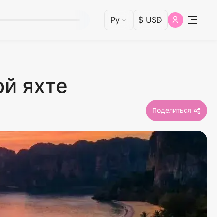
й яхте
Поделиться