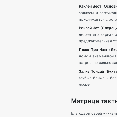
Райлей Вест (Основн
заливом и вертикал
приближаться с осто
Райлей Ист (Операц
делает его вариант
предпочтительная ст
Пляж Пра Нанг (Яко
домом знаменитой 
ветров, но сильно з
Залив Тонсай (Бухта
глубже ближе к бер
якоре.
Матрица такт
Благодаря своей уникал