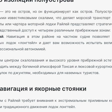
— это не остров, но он функционирует как остров. Полуостр
ыми известняковыми скалами, что делает морской транспорт
хты или чартера моторной лодки Райлей представляет стратеги
едственный доступ к четырем различным прибрежным зонам:
ай
. Навигация в этом районе на частном судне позволяет 
ых лодок «лонгтейл» и дает вам возможность испытать вели
ессиональной автономией.
м центром скалолазания и высокого уровня прибрежной эсте
одить между богемной атмосферой Тонсая и люксовой курортной
улок по джунглям, необходимых для наземных туристов.
авигация и якорные стоянки
ом с Райлей требует внимания к экстремальным приливным к
и традиционного движения лодок лонгтейл.