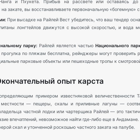
анга и Пхукета. Прибыв на рассвете или оставаясь до 
на закате, вы восстанавливаете первоначальную «богемную» с
ми:
При высадке на Райлей Вест убедитесь, что ваш тендер осн
питаны лонгтейлов движутся с высокой скоростью, и вода м
нальному парку:
Райлей является частью
Национального пар
я прогулка по пляжам бесплатна, рейнджеры могут проверить 
циальные парковые объекты или пешеходные тропы к смотрово
Окончательный опыт карста
определяющим примером известняковой величественности Та
 местности — пещеры, скалы и приливные лагуны — соотве
владельца частной лодки или чартерщика Райлей — это тактич
зие впечатлений, невозможное найти где-либо еще в Андамане.
рой скал и утонченной роскошью частного заката на палубе.