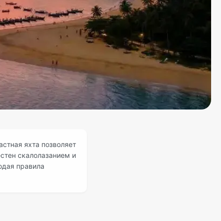
астная яхта позволяет
естен скалолазанием и
юдая правила