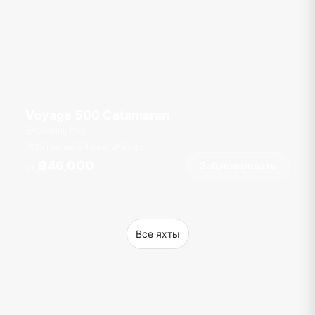
Voyage 500 Catamaran
Chalong Pier
25 гостей
4 кают
50
фт
฿46,000
Забронировать
От
Все яхты