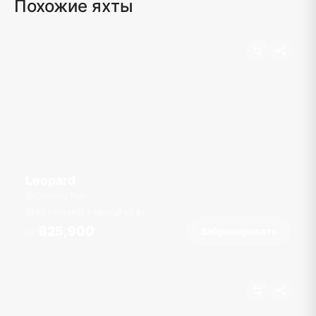
Похожие яхты
Leopard
Chalong Pier
40 гостей
3 кают
47
фт
฿25,900
Забронировать
От