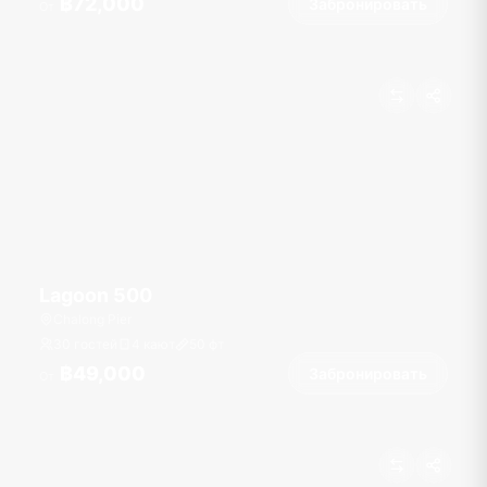
฿72,000
Забронировать
От
Lagoon 500
Chalong Pier
30 гостей
4 кают
50
фт
฿49,000
Забронировать
От