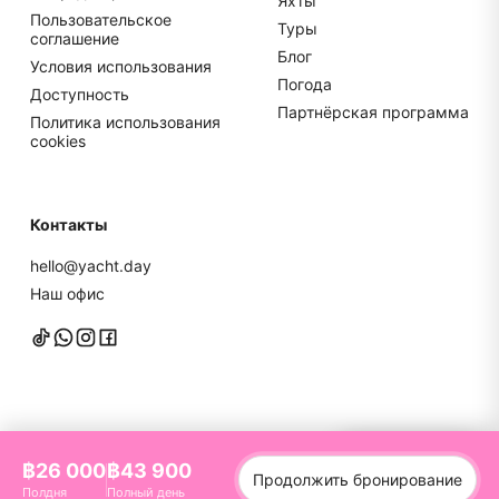
Яхты
Пользовательское
Туры
соглашение
Блог
Условия использования
Погода
Доступность
Партнёрская программа
Политика использования
cookies
Контакты
hello@yacht.day
Наш офис
Напишите нам
฿26 000
฿43 900
Продолжить бронирование
©
2026
YachtDay. Все права защищены
Полдня
Полный день