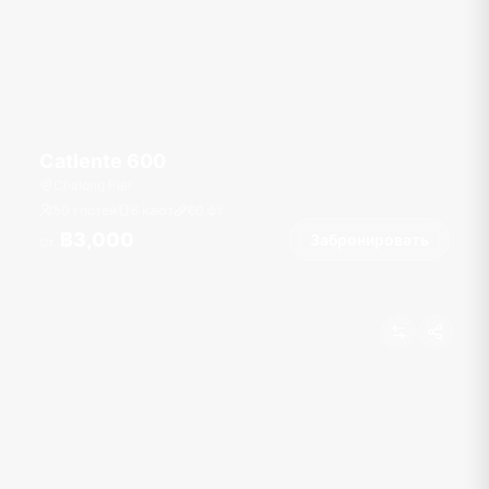
Catlente 600
Chalong Pier
50 гостей
6 кают
60
фт
฿3,000
Забронировать
От