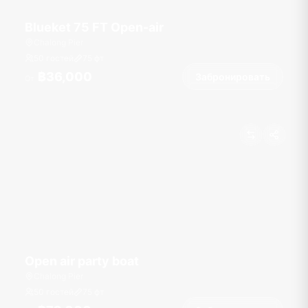
Blueket 75 FT Open-air
Chalong Pier
50 гостей
75
фт
฿36,000
Забронировать
От
Open air party boat
Chalong Pier
50 гостей
75
фт