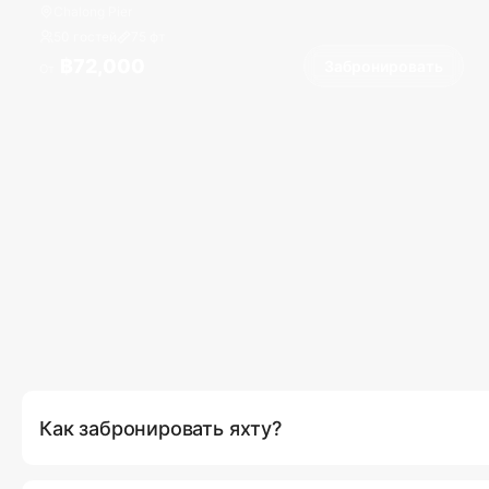
Chalong Pier
50 гостей
75
фт
฿72,000
Забронировать
От
Как забронировать яхту?
Вы можете забронировать яхту напрямую на нашем сайте,