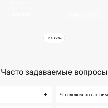
Chalong Pier
30 гостей
4 кают
50
фт
฿49,000
Забронировать
От
Все яхты
Часто задаваемые вопросы
Что включено в стоим
 нажав кнопку
В стоимость аренды яхты вх