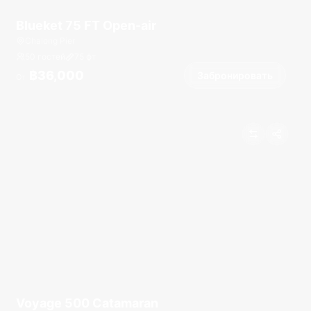
Blueket 75 FT Open-air
Chalong Pier
50 гостей
75
фт
฿36,000
Забронировать
От
Voyage 500 Catamaran