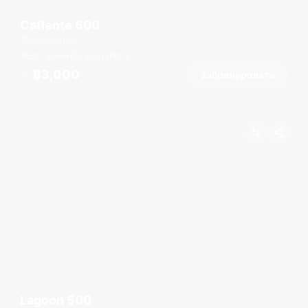
Catlente 600
Chalong Pier
50 гостей
6 кают
60
фт
฿3,000
Забронировать
От
Lagoon 500