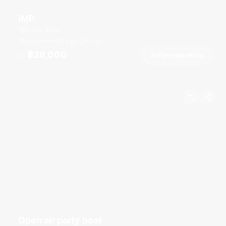
IMP
Chalong Pier
45 гостей
2 кают
50
фт
฿26,000
Забронировать
От
Open air party boat