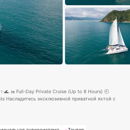
✨🌊 🚤 Full-Day Private Cruise (Up to 8 Hours) 🕘
guests Насладитесь эксклюзивной приватной яхтой с
.
иональная аудиосистема
Тендер