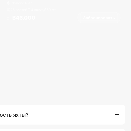
Chalong Pier
25 гостей
4 кают
50
фт
฿46,000
Забронировать
От
ость яхты?
одит: аренда судна, профессиональный капитан и экипаж,