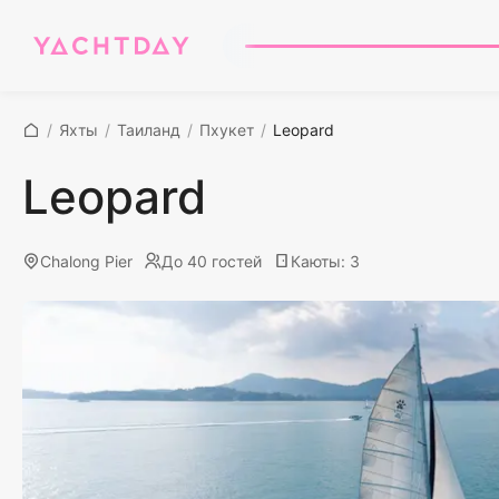
/
Яхты
/
Таиланд
/
Пхукет
/
Leopard
Leopard
Chalong Pier
До 40 гостей
Каюты
:
3