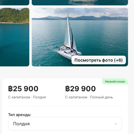
Посмотреть фото
(+
6
)
Низкий сезон
฿25 900
฿29 900
С капитаном
·
Полдня
С капитаном
·
Полный день
Тип аренды