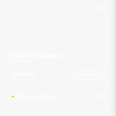
Voyage 500 Catamaran
Chalong Pier
25 гостей
4 кают
50
фт
฿46,000
Забронировать
От
Популярная
Горячее