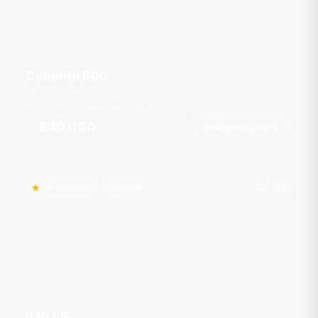
Catlente 600
Chalong Pier
50 гостей
6 кают
60
фт
฿40,000
Забронировать
От
Популярная
Горячее
IMP 55