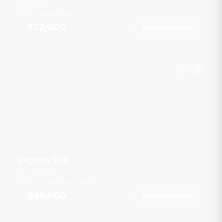
Chalong Pier
50 гостей
75
фт
฿72,000
Забронировать
От
Lagoon 500
Chalong Pier
30 гостей
4 кают
50
фт
฿49,000
Забронировать
От