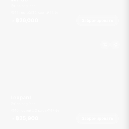
Chalong Pier
45 гостей
2 кают
55
фт
฿26,000
Забронировать
От
Leopard
Chalong Pier
40 гостей
3 кают
47
фт
฿25,900
Забронировать
От