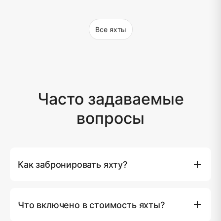
Все яхты
Часто задаваемые
вопросы
Как забронировать яхту?
Вы можете забронировать яхту напрямую на нашем
сайте, нажав кнопку (Забронировать сейчас), где вы
Что включено в стоимость яхты?
сможете выбрать предпочитаемую яхту, дату и
маршрут. Кроме того, вы можете связаться с нашей