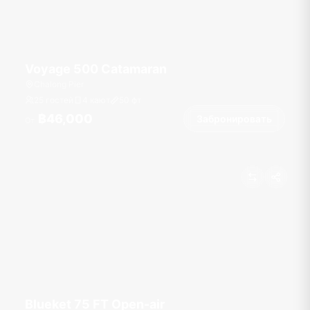
Voyage 500 Catamaran
Chalong Pier
25 гостей
4 кают
50
фт
฿46,000
Забронировать
От
Blueket 75 FT Open-air