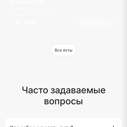
Catlente 600
Chalong Pier
50 гостей
6 кают
60
фт
฿3,000
Забронировать
От
Все яхты
Часто задаваемые
вопросы