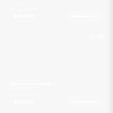
Chalong Pier
50 гостей
75
фт
฿36,000
Забронировать
От
Open air party boat
Chalong Pier
50 гостей
75
фт
฿72,000
Забронировать
От