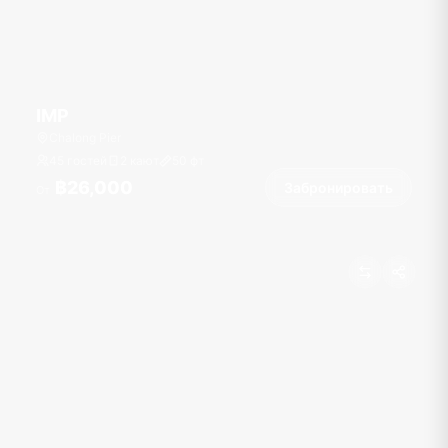
IMP
Chalong Pier
45 гостей
2 кают
50
фт
฿26,000
Забронировать
От