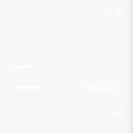
Leopard
Chalong Pier
40 гостей
3 кают
47
фт
฿25,900
Забронировать
От