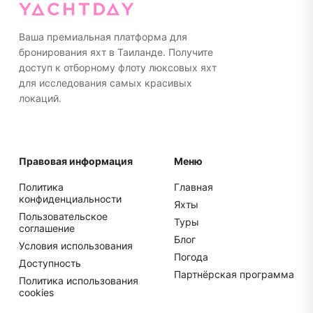
подошве или ходить босиком на яхте. Пожалуйста,
упакуйте все в мягкие сумки, а не в жесткие
чемоданы для более удобного хранения.
Ваша премиальная платформа для
бронирования яхт в Таиланде. Получите
доступ к отборному флоту люксовых яхт
для исследования самых красивых
локаций.
Правовая информация
Меню
Политика
Главная
конфиденциальности
Яхты
Пользовательское
Туры
соглашение
Блог
Условия использования
Погода
Доступность
Партнёрская программа
Политика использования
cookies