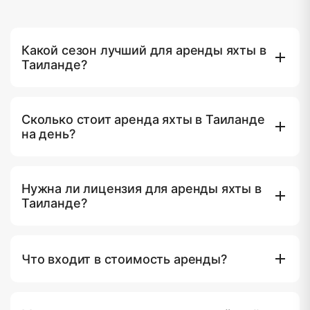
Какой сезон лучший для аренды яхты в
Таиланде?
Высокий сезон длится с ноября по апрель —
Андаманское море спокойное, небо ясное, видимость
Сколько стоит аренда яхты в Таиланде
под водой отличная. С мая по октябрь — зелёный
на день?
сезон, яхты дешевле на 20–40%, но из-за более
суровых условий на Андаманском побережье часть
Спидботы — от ฿25,000–35,000 ($700–950) в день.
операторов перемещается в Сиамский залив. Декабрь
Катамараны среднего класса для 8–12 гостей —
и январь — пиковые недели, бронируйте за 4–6
Нужна ли лицензия для аренды яхты в
฿45,000–80,000 ($1,250–2,200). Люксовые моторные
недель.
Таиланде?
яхты и суперъяхты — от ฿120,000 до ฿500,000+
($3,300–14,000) в день. Все цены на yacht.day
Нет. Все чартеры на yacht.day предоставляются с
включают капитана, экипаж, топливо и стандартное
лицензированным капитаном и сертифицированным
снаряжение.
Что входит в стоимость аренды?
экипажем. Вам не нужны судоводительские права,
опыт хождения под парусом или какие-либо
Стандартные включения: профессиональный капитан и
документы кроме действующего паспорта.
экипаж, топливо, снаряжение для снорклинга,