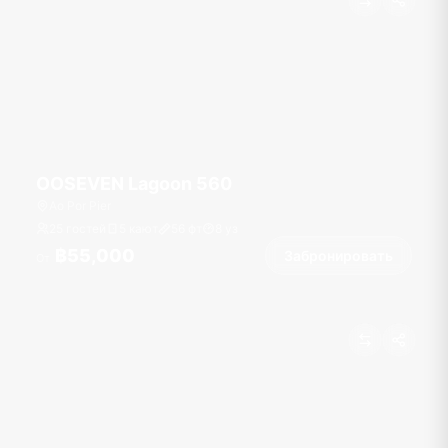
OOSEVEN Lagoon 560
Ao Por Pier
25 гостей
5 кают
56
фт
8
уз
฿55,000
Забронировать
От