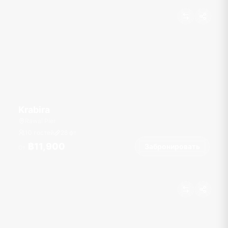
Krabira
Rawai Pier
10 гостей
28
фт
฿11,900
Забронировать
От