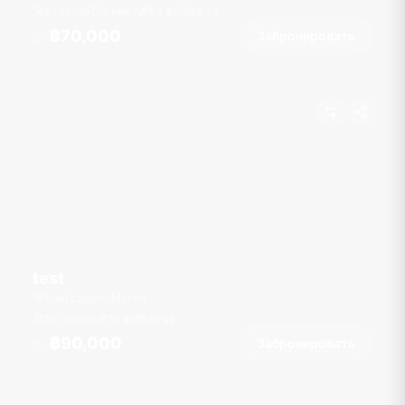
8 гостей
3 кают
53
фт
23
уз
฿70,000
Забронировать
От
test
Boat Lagoon Marina
10 гостей
55
фт
28
уз
฿90,000
Забронировать
От