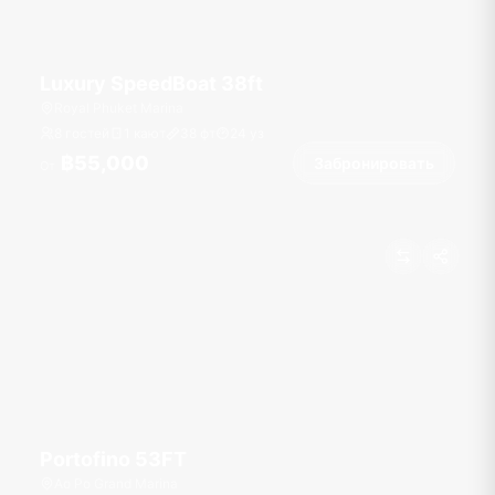
Luxury SpeedBoat 38ft
Royal Phuket Marina
8 гостей
1 кают
38
фт
24
уз
฿55,000
Забронировать
От
Portofino 53FT
Ao Po Grand Marina