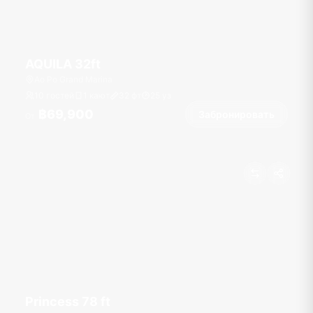
AQUILA 32ft
Ao Po Grand Marina
10 гостей
1 кают
32
фт
25
уз
฿69,900
Забронировать
От
Princess 78 ft