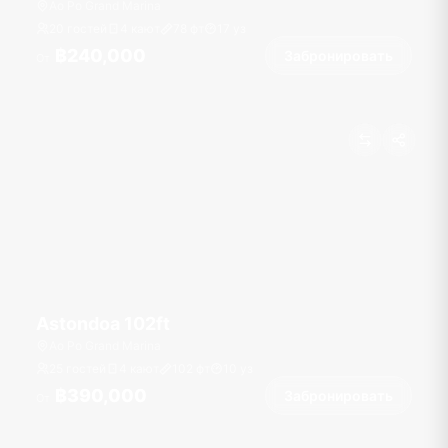
Ao Po Grand Marina
20 гостей
4 кают
78
фт
17
уз
฿240,000
Забронировать
От
Astondoa 102ft
Ao Po Grand Marina
25 гостей
4 кают
102
фт
10
уз
฿390,000
Забронировать
От