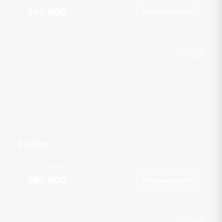
฿40,000
Забронировать
От
Fairline
PHU YAI NON PIER
16 гостей
43
фт
13
уз
฿85,000
Забронировать
От