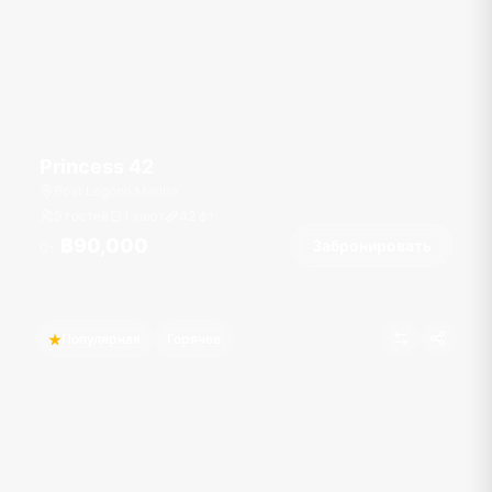
Princess 42
Boat Lagoon Marina
9 гостей
1 кают
42
фт
฿90,000
Забронировать
От
Популярная
Горячее