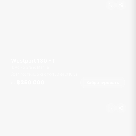
Westport 130 FT
Ao Po Grand Marina
44 гостей
5 кают
130
фт
10
уз
฿350,000
Забронировать
От