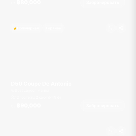
฿80,000
Забронировать
От
Популярная
Горячее
D50 Coupe De Antonio
Boat Lagoon Marina
12 гостей
2 кают
49
фт
฿90,000
Забронировать
От