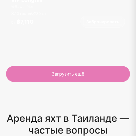
Rawai Pier
10 гостей
30
фт
฿7,110
Забронировать
От
Загрузить ещё
Аренда яхт в Таиланде —
частые вопросы