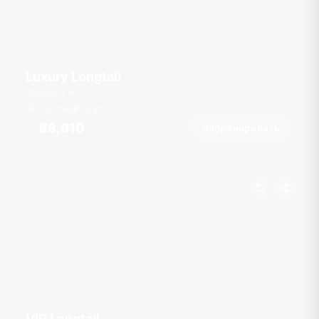
Luxury Longtail
Rawai Pier
7 гостей
30
фт
฿8,910
Забронировать
От
VIP Longtail