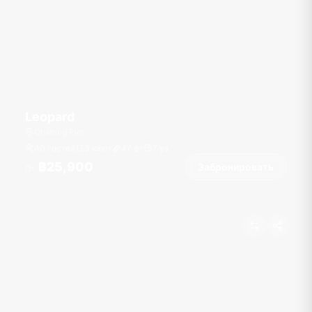
Leopard
Chalong Pier
40 гостей
3 кают
47
фт
7
уз
฿25,900
Забронировать
От