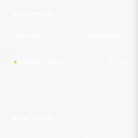
SACS Strider 15
Boat Lagoon Marina
12 гостей
2 кают
51
фт
฿95,000
Забронировать
От
Популярная
Горячее
Strider 11 SACS
Boat Lagoon Marina
8 гостей
36
фт