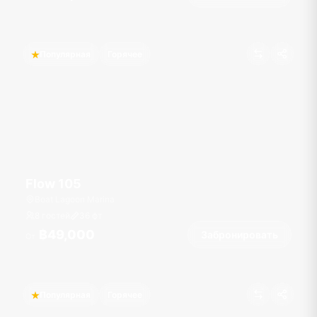
Популярная
Горячее
Flow 105
Boat Lagoon Marina
8 гостей
36
фт
฿49,000
Забронировать
От
Популярная
Горячее