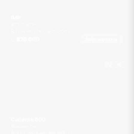
IMP
Chalong Pier
45 гостей
2 кают
50
фт
7
уз
฿26,000
Забронировать
От
Catlente 600
Chalong Pier
50 гостей
6 кают
60
фт
7
уз