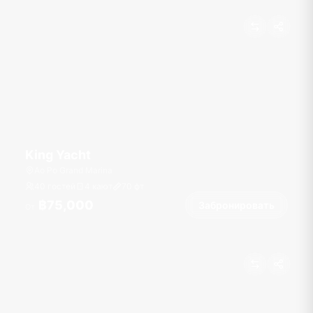
King Yacht
Ao Po Grand Marina
40 гостей
4 кают
70
фт
฿75,000
Забронировать
От