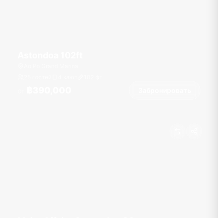
Astondoa 102ft
Ao Po Grand Marina
25 гостей
4 кают
102
фт
฿390,000
Забронировать
От