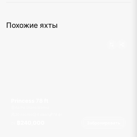
Похожие яхты
Princess 78 ft
Ao Po Grand Marina
20 гостей
4 кают
78
фт
฿240,000
Забронировать
От