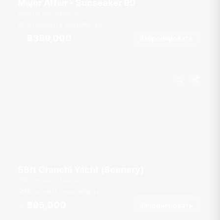
Major Affair - Sunseeker 90
Ao Po Grand Marina
20 гостей
4 кают
90
фт
฿359,000
Забронировать
От
58ft Cranchi Yacht (Scenery)
Ao Po Grand Marina
18 гостей
3 кают
58
фт
฿95,000
Забронировать
От