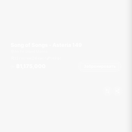
Song of Songs - Asteria 149
Ao Po Grand Marina
12 гостей
6 кают
149
фт
฿1,175,000
Забронировать
От