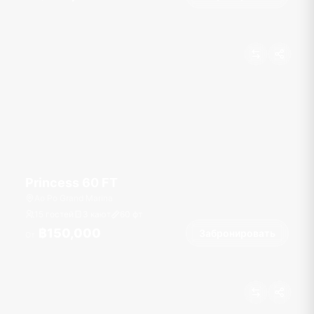
Princess 60 FT
Ao Po Grand Marina
15 гостей
3 кают
60
фт
฿150,000
Забронировать
От