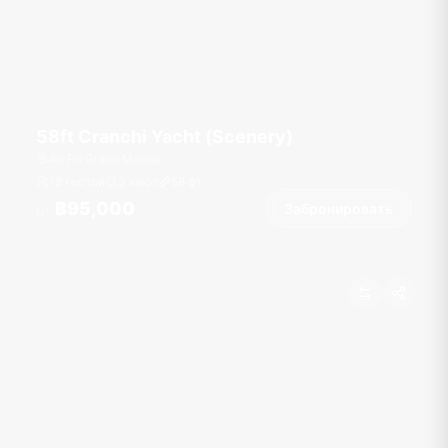
58ft Cranchi Yacht (Scenery)
Ao Po Grand Marina
18 гостей
3 кают
58
фт
฿95,000
Забронировать
От