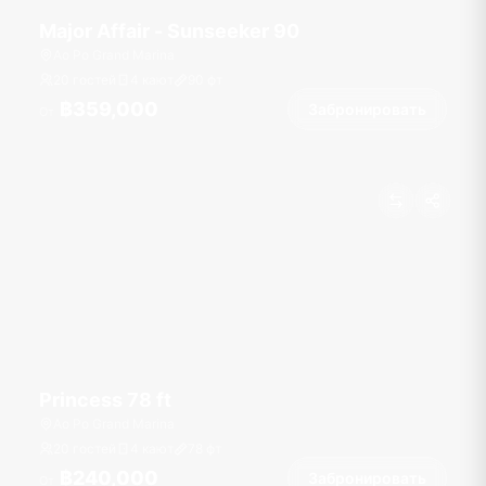
Major Affair - Sunseeker 90
Ao Po Grand Marina
20 гостей
4 кают
90
фт
฿359,000
Забронировать
От
Princess 78 ft
Ao Po Grand Marina
20 гостей
4 кают
78
фт
฿240,000
Забронировать
От