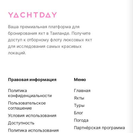
Полотенца предоставляются на борту. Мы советуем
впечатления.
носить неоставляющую следов обувь на резиновой
подошве или ходить босиком на яхте. Пожалуйста,
упакуйте все в мягкие сумки, а не в жесткие
чемоданы для более удобного хранения.
Ваша премиальная платформа для
бронирования яхт в Таиланде. Получите
доступ к отборному флоту люксовых яхт
для исследования самых красивых
локаций.
Правовая информация
Меню
Политика
Главная
конфиденциальности
Яхты
Пользовательское
Туры
соглашение
Блог
Условия использования
Погода
Доступность
Партнёрская программа
Политика использования