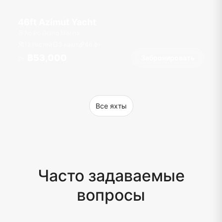
46ft Azimut Yacht
Ao Po Grand Marina
12 гостей
3 кают
46
фт
฿53,000
Забронировать
От
Все яхты
Часто задаваемые
вопросы