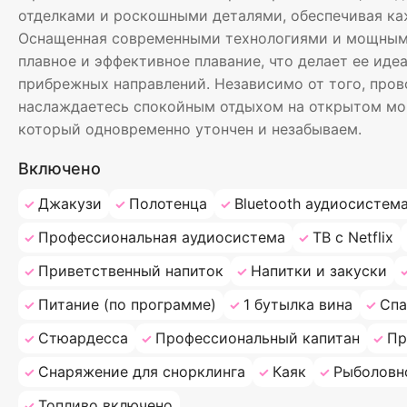
отделками и роскошными деталями, обеспечивая к
Оснащенная современными технологиями и мощными
плавное и эффективное плавание, что делает ее ид
прибрежных направлений. Независимо от того, пров
наслаждаетесь спокойным отдыхом на открытом мор
который одновременно утончен и незабываем.
Включено
Джакузи
Полотенца
Bluetooth аудиосистем
Профессиональная аудиосистема
ТВ с Netflix
Приветственный напиток
Напитки и закуски
Питание (по программе)
1 бутылка вина
Спа
Стюардесса
Профессиональный капитан
Пр
Снаряжение для снорклинга
Каяк
Рыболовн
Топливо включено