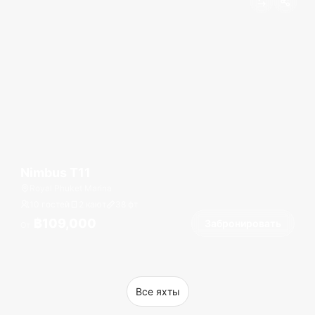
Nimbus T11
Royal Phuket Marina
10 гостей
2 кают
38
фт
฿109,000
Забронировать
От
Все яхты