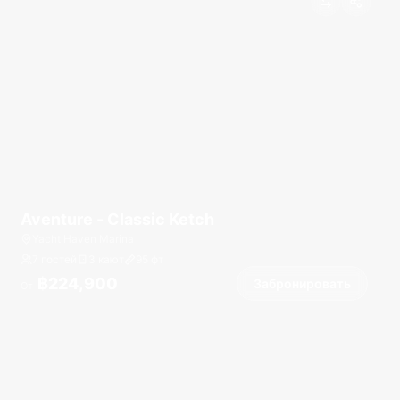
Aventure - Classic Ketch
Yacht Haven Marina
7 гостей
3 кают
95
фт
฿224,900
Забронировать
От