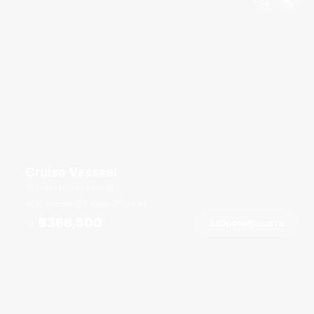
Cruise Vesssel
Yacht Haven Marina
10 гостей
5 кают
104
фт
฿366,500
Забронировать
От