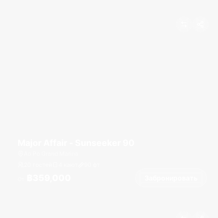
Major Affair - Sunseeker 90
Ao Po Grand Marina
20 гостей
4 кают
90
фт
฿359,000
Забронировать
От