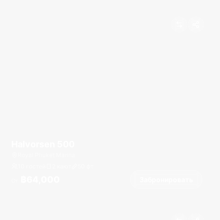
Halvorsen 500
Royal Phuket Marina
10 гостей
2 кают
50
фт
฿64,000
Забронировать
От