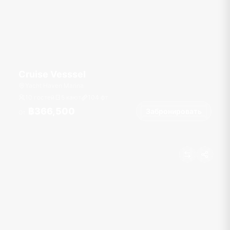
Cruise Vesssel
Yacht Haven Marina
10 гостей
5 кают
104
фт
฿366,500
Забронировать
От