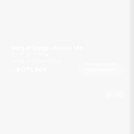
Song of Songs - Asteria 149
Ao Po Grand Marina
12 гостей
6 кают
149
фт
฿1,175,000
Забронировать
От