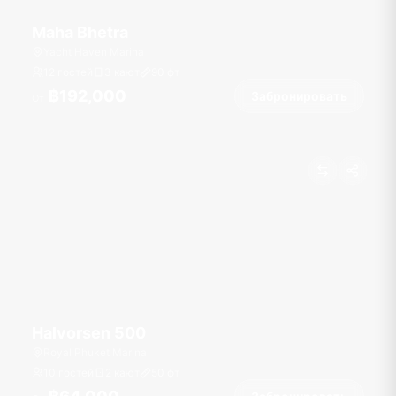
Maha Bhetra
Yacht Haven Marina
12 гостей
3 кают
90
фт
฿192,000
Забронировать
От
Halvorsen 500
Royal Phuket Marina
10 гостей
2 кают
50
фт