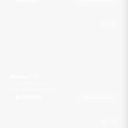
฿64,000
Забронировать
От
Nimbus T11
Royal Phuket Marina
10 гостей
2 кают
38
фт
฿109,000
Забронировать
От