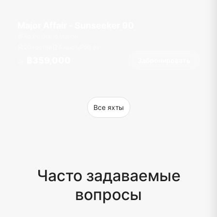
Major Affair - Sunseeker 90
Ao Po Grand Marina
20 гостей
4 кают
90
фт
฿359,000
Забронировать
От
Все яхты
Часто задаваемые
вопросы