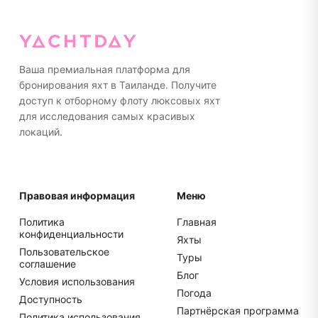
Полотенца предоставляются на борту. Мы советуем
впечатления.
носить неоставляющую следов обувь на резиновой
подошве или ходить босиком на яхте. Пожалуйста,
упакуйте все в мягкие сумки, а не в жесткие
чемоданы для более удобного хранения.
Ваша премиальная платформа для
бронирования яхт в Таиланде. Получите
доступ к отборному флоту люксовых яхт
для исследования самых красивых
локаций.
Правовая информация
Меню
Политика
Главная
конфиденциальности
Яхты
Пользовательское
Туры
соглашение
Блог
Условия использования
Погода
Доступность
Партнёрская программа
Политика использования