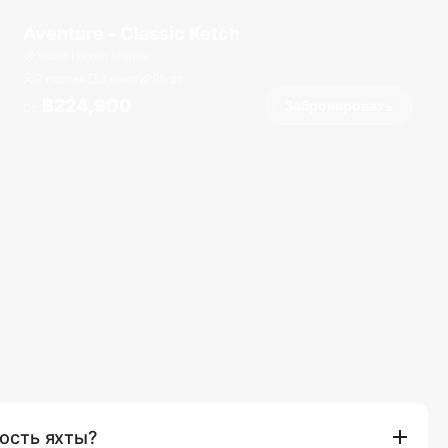
Aventure - Classic Ketch
Yacht Haven Marina
7 гостей
3 кают
95
фт
฿224,900
Забронировать
От
ость яхты?