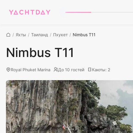
/
Яхты
/
Таиланд
/
Пхукет
/
Nimbus T11
Nimbus T11
Royal Phuket Marina
До 10 гостей
Каюты
:
2