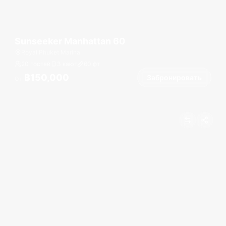
Sunseeker Manhattan 60
Royal Phuket Marina
20 гостей
3 кают
60
фт
฿150,000
Забронировать
От