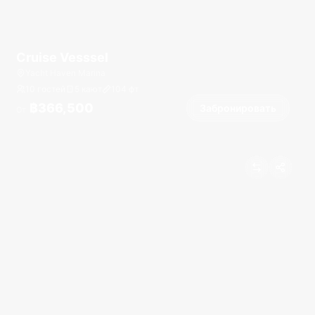
Cruise Vesssel
Yacht Haven Marina
10 гостей
5 кают
104
фт
฿366,500
Забронировать
От