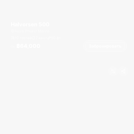
Halvorsen 500
Royal Phuket Marina
10 гостей
2 кают
50
фт
฿64,000
Забронировать
От