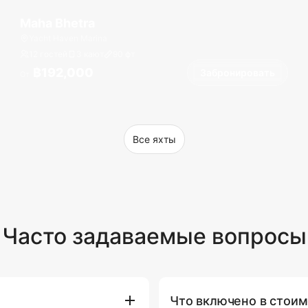
Maha Bhetra
Yacht Haven Marina
12 гостей
3 кают
90
фт
฿192,000
Забронировать
От
Все яхты
Часто задаваемые вопросы
Что включено в стоим