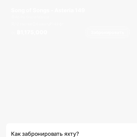
Song of Songs - Asteria 149
Ao Po Grand Marina
12 гостей
6 кают
149
фт
฿1,175,000
Забронировать
От
Как забронировать яхту?