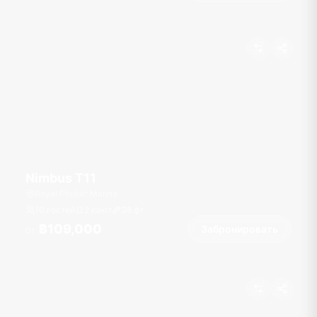
Nimbus T11
Royal Phuket Marina
10 гостей
2 кают
38
фт
฿109,000
Забронировать
От