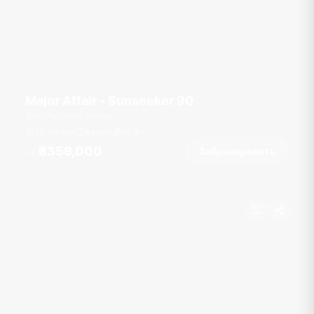
Major Affair - Sunseeker 90
Ao Po Grand Marina
20 гостей
4 кают
90
фт
฿359,000
Забронировать
От