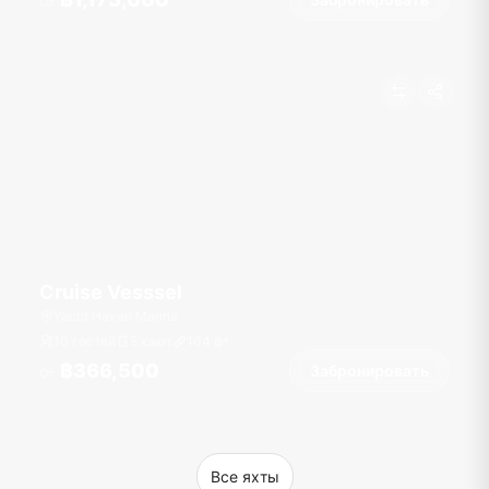
От
Cruise Vesssel
Yacht Haven Marina
10 гостей
5 кают
104
фт
฿366,500
Забронировать
От
Все яхты