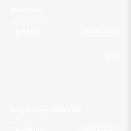
Maha Bhetra
Yacht Haven Marina
12 гостей
3 кают
90
фт
฿192,000
Забронировать
От
Song of Songs - Asteria 149
Ao Po Grand Marina
12 гостей
6 кают
149
фт
฿1,175,000
Забронировать