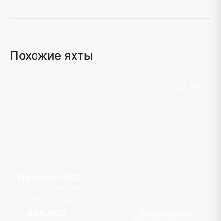
Загрузка карты...
Похожие яхты
Halvorsen 500
Royal Phuket Marina
10 гостей
2 кают
50
фт
฿64,000
Забронировать
От