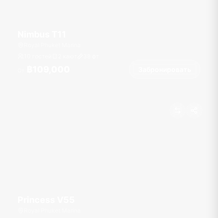
Nimbus T11
Royal Phuket Marina
10 гостей
2 кают
38
фт
฿109,000
Забронировать
От
Princess V55
Royal Phuket Marina