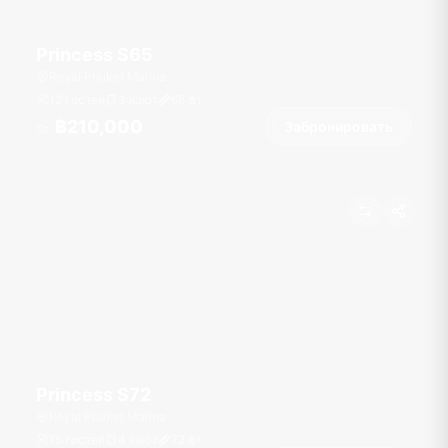
Princess S65
Royal Phuket Marina
12 гостей
3 кают
65
фт
฿210,000
Забронировать
От
Princess S72
Royal Phuket Marina
15 гостей
4 кают
72
фт