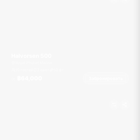
Halvorsen 500
Royal Phuket Marina
10 гостей
2 кают
50
фт
฿64,000
Забронировать
От