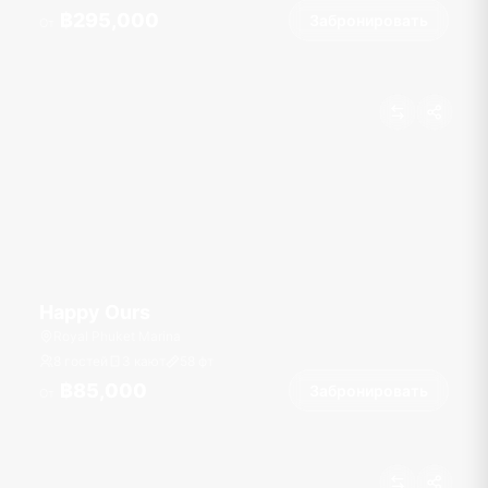
฿295,000
Забронировать
От
Happy Ours
Royal Phuket Marina
8 гостей
3 кают
58
фт
฿85,000
Забронировать
От