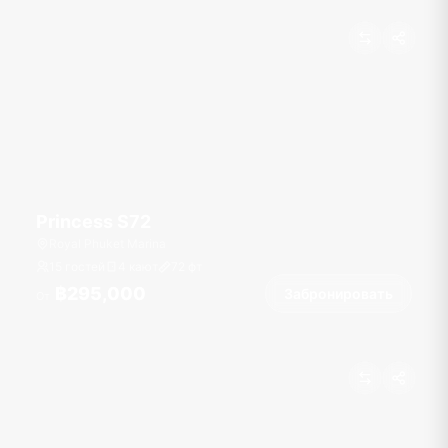
Princess S72
Royal Phuket Marina
15 гостей
4 кают
72
фт
฿295,000
Забронировать
От