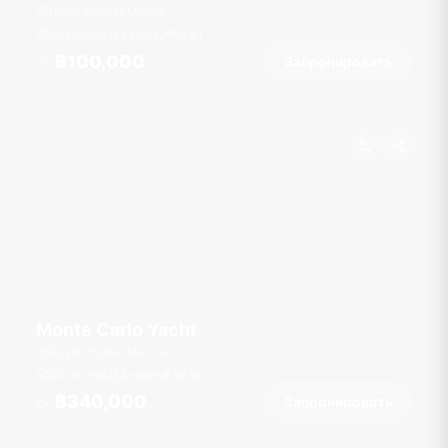
Royal Phuket Marina
20 гостей
2 кают
55
фт
฿100,000
Забронировать
От
Monte Carlo Yacht
Royal Phuket Marina
20 гостей
4 кают
86
фт
฿340,000
Забронировать
От