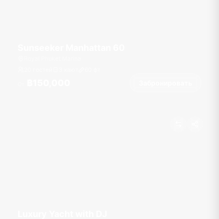
Sunseeker Manhattan 60
Royal Phuket Marina
20 гостей
3 кают
60
фт
฿150,000
Забронировать
От
Luxury Yacht with DJ