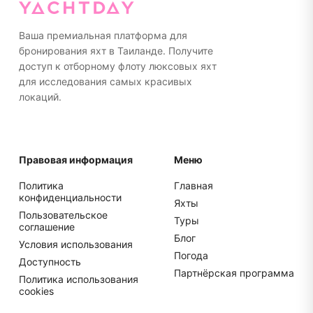
подошве или ходить босиком на яхте. Пожалуйста,
упакуйте все в мягкие сумки, а не в жесткие
чемоданы для более удобного хранения.
Ваша премиальная платформа для
бронирования яхт в Таиланде. Получите
доступ к отборному флоту люксовых яхт
для исследования самых красивых
локаций.
Правовая информация
Меню
Политика
Главная
конфиденциальности
Яхты
Пользовательское
Туры
соглашение
Блог
Условия использования
Погода
Доступность
Партнёрская программа
Политика использования
cookies