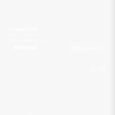
Leopard V90
Royal Phuket Marina
26 гостей
3 кают
90
фт
฿180,000
Забронировать
От