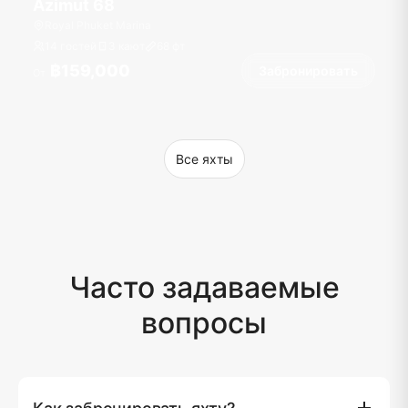
Azimut 68
Royal Phuket Marina
14 гостей
3 кают
68
фт
฿159,000
Забронировать
От
Все яхты
Часто задаваемые
вопросы