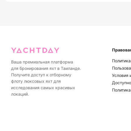
Безопасность - наш главный приоритет. Если погодные усл
бронировать как минимум за 2-3 дня в пиковый сезон.
небезопасными для плавания (сильный ветер, штормы или
свяжемся с вами заранее, чтобы предложить варианты пе
средств. При незначительных погодных проблемах наши о
предложить альтернативные маршруты, которые обеспечат
этом гарантируют приятные впечатления.
Правова
Политика
Ваша премиальная платформа
Пользова
для бронирования яхт в Таиланде.
Получите доступ к отборному
Условия 
флоту люксовых яхт для
Доступно
исследования самых красивых
Политика
локаций.