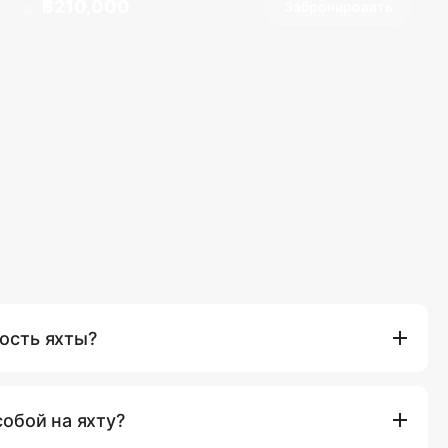
฿210,000
Забронировать
От
ость яхты?
одит: аренда судна, профессиональный капитан и экипаж,
аршрута, бутилированная вода, свежие фрукты и
собой на яхту?
ечений на борту (таких как доски для паддлбординга и
 пакеты также включают обед и безалкогольные напитки.