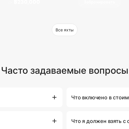
฿230,000
Забронировать
От
Все яхты
Часто задаваемые вопросы
Что включено в стоим
 нажав кнопку
В стоимость аренды яхты вх
итаемую яхту, дату и
топливо для стандартного м
Что я должен взять с 
бой поддержки по телефону
использование водных развл
ной помощи. Мы рекомендуем
плавающие маты). Некоторые