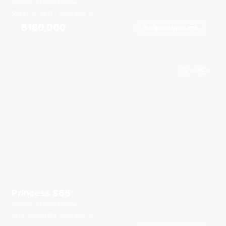
Royal Phuket Marina
45 гостей
1 кают
74
фт
฿180,000
Забронировать
От
Princess S65
Royal Phuket Marina
12 гостей
3 кают
65
фт