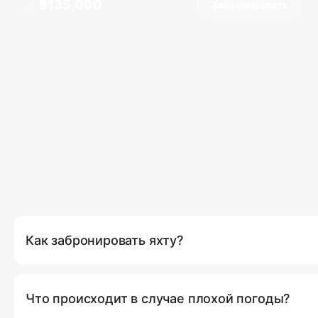
฿135,000
Забронировать
От
Как забронировать яхту?
Вы можете забронировать яхту напрямую на нашем сайте,
(Забронировать сейчас), где вы сможете выбрать предпоч
Что происходит в случае плохой погоды?
маршрут. Кроме того, вы можете связаться с нашей служ
или электронной почте для получения персонализирован