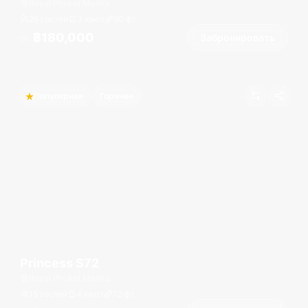
Royal Phuket Marina
26 гостей
3 кают
90
фт
฿180,000
Забронировать
От
Популярная
Горячее
Princess S72
Royal Phuket Marina
15 гостей
4 кают
72
фт