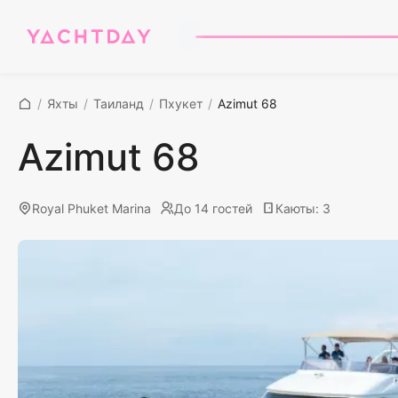
/
Яхты
/
Таиланд
/
Пхукет
/
Azimut 68
Azimut 68
Royal Phuket Marina
До 14 гостей
Каюты
:
3