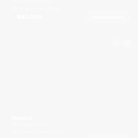
Royal Phuket Marina
8 гостей
3 кают
58
фт
฿85,000
Забронировать
От
Velasco
Boat Lagoon Marina
12 гостей
2 кают
43
фт