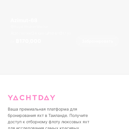
Azimut-68
Royal Phuket Marina
20 гостей
4 кают
68
фт
17
уз
฿170,000
Забронировать
От
Ваша премиальная платформа для
бронирования яхт в Таиланде. Получите
доступ к отборному флоту люксовых яхт
для исследования самых красивых