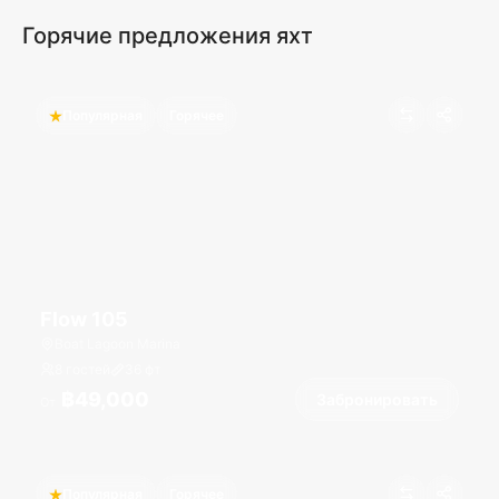
Горячие предложения яхт
Популярная
Горячее
Flow 105
Boat Lagoon Marina
8 гостей
36
фт
฿49,000
Забронировать
От
Популярная
Горячее