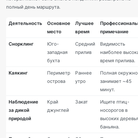
полный день маршрута.
Деятельность
Основное
Лучшее
Профессиональ
место
время
примечание
Снорклинг
Юго-
Средний
Видимость
западная
прилив
наиболее высок
бухта
время прилива.
Каякинг
Периметр
Раннее
Полная окружно
острова
утро
занимает ~45
минут.
Наблюдение
Край
Закат
Ищите птиц-
за дикой
джунглей
носорогов в
природой
высоких деревь
баньяна.