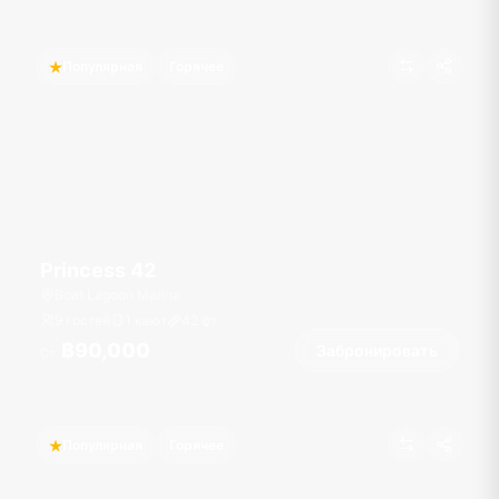
Популярная
Горячее
Princess 42
Boat Lagoon Marina
9 гостей
1 кают
42
фт
฿90,000
Забронировать
От
Популярная
Горячее