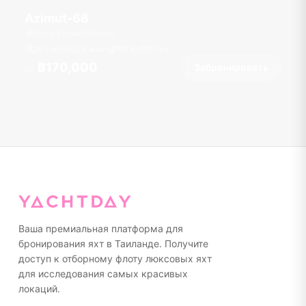
Azimut-68
Royal Phuket Marina
20 гостей
4 кают
68
фт
17
уз
฿170,000
Забронировать
От
Ваша премиальная платформа для
бронирования яхт в Таиланде. Получите
доступ к отборному флоту люксовых яхт
для исследования самых красивых
локаций.