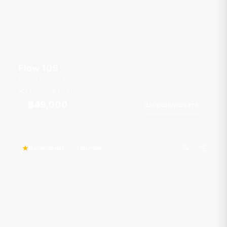
Flow 105
Boat Lagoon Marina
8 гостей
36
фт
฿49,000
Забронировать
От
Популярная
Горячее