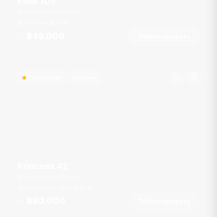
Flow 105
Boat Lagoon Marina
8 гостей
36
фт
฿49,000
Забронировать
От
Популярная
Горячее
Princess 42
Boat Lagoon Marina
9 гостей
1 кают
42
фт
฿90,000
Забронировать
От