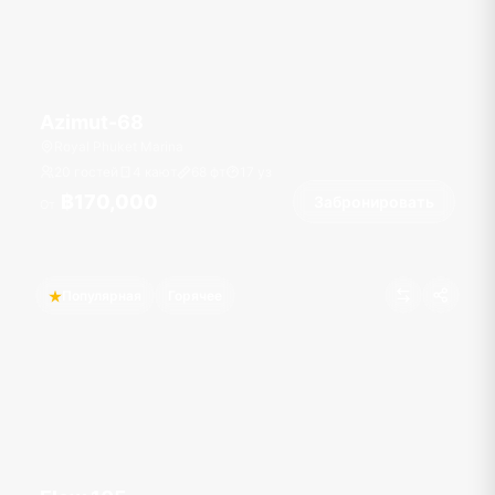
Azimut-68
Royal Phuket Marina
20 гостей
4 кают
68
фт
17
уз
฿170,000
Забронировать
От
Популярная
Горячее