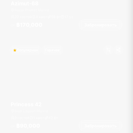
Azimut-68
Royal Phuket Marina
20 гостей
4 кают
68
фт
17
уз
฿170,000
Забронировать
От
Популярная
Горячее
Princess 42
Boat Lagoon Marina
9 гостей
1 кают
42
фт
฿90,000
Забронировать
От