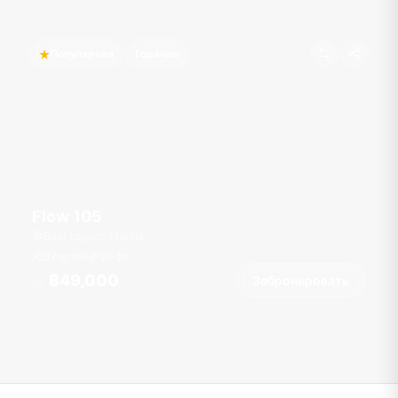
Популярная
Горячее
Flow 105
Boat Lagoon Marina
8 гостей
36
фт
฿49,000
Забронировать
От