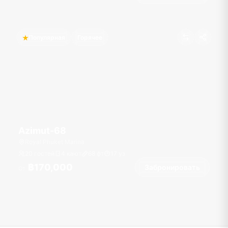
Популярная
Горячее
Azimut-68
Royal Phuket Marina
20 гостей
4 кают
68
фт
17
уз
฿170,000
Забронировать
От