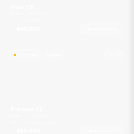
Flow 105
Boat Lagoon Marina
8 гостей
36
фт
฿49,000
Забронировать
От
Популярная
Горячее
Princess 42
Boat Lagoon Marina
9 гостей
1 кают
42
фт
฿90,000
Забронировать
От