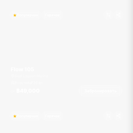
Популярная
Горячее
Flow 105
Boat Lagoon Marina
8 гостей
36
фт
฿49,000
Забронировать
От
Популярная
Горячее