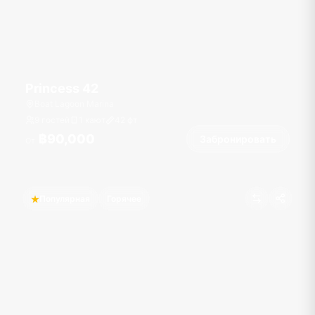
Princess 42
Boat Lagoon Marina
9 гостей
1 кают
42
фт
฿90,000
Забронировать
От
Популярная
Горячее