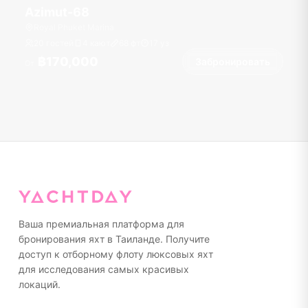
Azimut-68
Royal Phuket Marina
20 гостей
4 кают
68
фт
17
уз
฿170,000
Забронировать
От
Ваша премиальная платформа для
бронирования яхт в Таиланде. Получите
доступ к отборному флоту люксовых яхт
для исследования самых красивых
локаций.