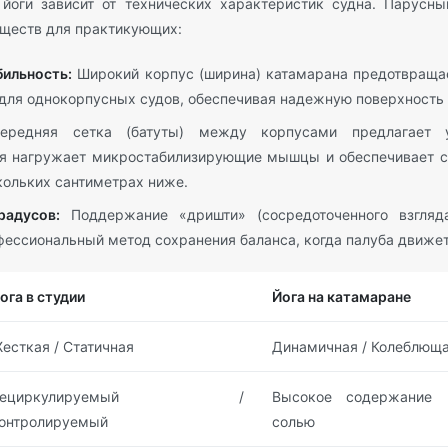
йоги зависит от технических характеристик судна. Парусны
ществ для практикующих:
бильность:
Широкий корпус (ширина) катамарана предотвраща
для однокорпусных судов, обеспечивая надежную поверхность 
редняя сетка (батуты) между корпусами предлагает у
ая нагружает микростабилизирующие мышцы и обеспечивает с
кольких сантиметрах ниже.
радусов:
Поддержание «дришти» (сосредоточенного взгляда
фессиональный метод сохранения баланса, когда палуба движет
ога в студии
Йога на катамаране
есткая / Статичная
Динамичная / Колеблющ
Рециркулируемый /
Высокое содержание 
онтролируемый
солью