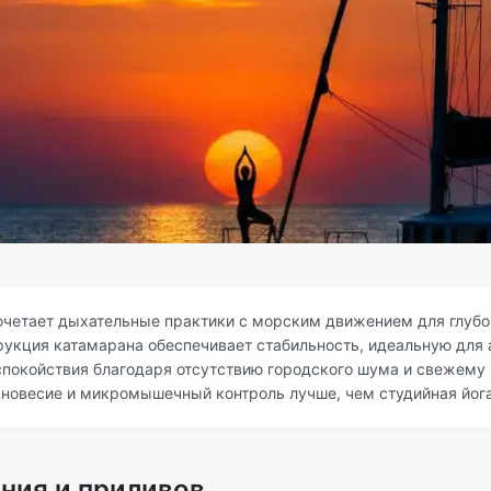
очетает дыхательные практики с морским движением для глубо
укция катамарана обеспечивает стабильность, идеальную для а
спокойствия благодаря отсутствию городского шума и свежему 
новесие и микромышечный контроль лучше, чем студийная йога
ния и приливов