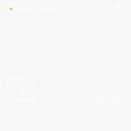
Популярная
Горячее
Flow 105
Boat Lagoon Marina
8 гостей
36
фт
฿49,000
Забронировать
От