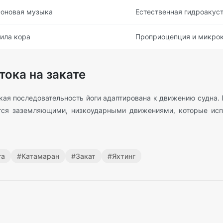
оновая музыка
Естественная гидроакус
ила кора
Проприоцепция и микро
тока на закате
ая последовательность йоги адаптирована к движению судна.
тся заземляющими, низкоударными движениями, которые исп
га
#
Катамаран
#
Закат
#
Яхтинг