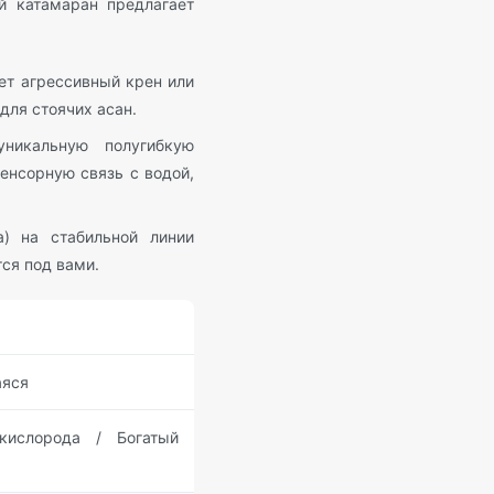
й катамаран предлагает
ет агрессивный крен или
для стоячих асан.
никальную полугибкую
енсорную связь с водой,
) на стабильной линии
ся под вами.
аяся
кислорода / Богатый