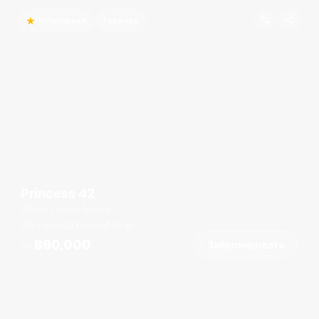
Популярная
Горячее
Princess 42
Boat Lagoon Marina
9 гостей
1 кают
42
фт
฿90,000
Забронировать
От