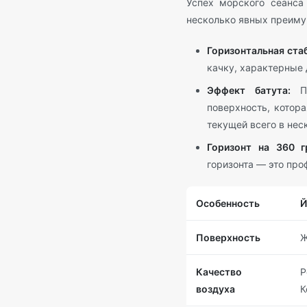
Успех морского сеанса 
несколько явных преиму
Горизонтальная ста
качку, характерные 
Эффект батута:
Пе
поверхность, котор
текущей всего в нес
Горизонт на 360 г
горизонта — это про
Особенность
Й
Поверхность
Ж
Качество
воздуха
К