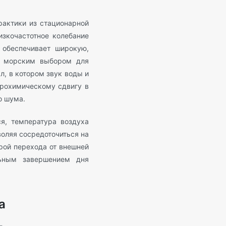
рактики из стационарной
изкочастотное колебание
обеспечивает широкую,
ым морским выбором для
л, в котором звук воды и
йрохимическому сдвигу в
о шума.
ся, температура воздуха
воляя сосредоточиться на
орой перехода от внешней
льным завершением дня
а