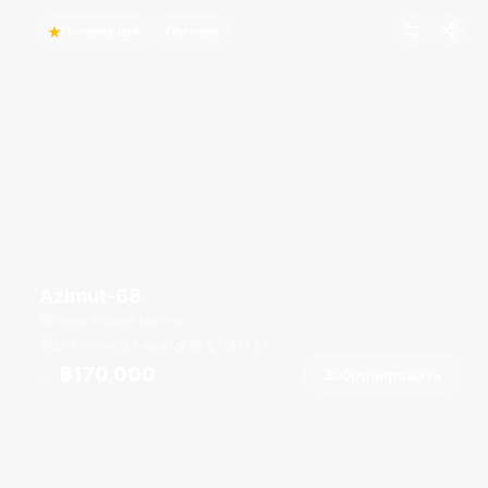
Популярная
Горячее
Azimut-68
Royal Phuket Marina
20 гостей
4 кают
68
фт
17
уз
฿170,000
Забронировать
От