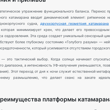
атегическое упражнение функционального баланса. Перенос п
ного катамарана вводит динамический элемент: ритмичное н
однокорпусного судна,
двухкорпусная геометрия катамарана
 которая минимизирует крен, что делает его превосходн
а оздоровления. Эта среда создает уникальный сенсорный цик
бствуют более глубокому состоянию «Голубого разума» — не
осредоточенности, который усиливается отсутствием городског
 — это тактический выбор. Когда солнце начинает спускать
о диапазона, а интенсивность УФ-излучения уменьшается, поз
ния). Этот переход от дня к ночи служит естественной метаф
еннему размышлению, что делает сеанс на закате идеа
преимущества платформы катамаран