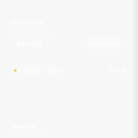
Princess 42
Boat Lagoon Marina
9 гостей
1 кают
42
фт
฿90,000
Забронировать
От
Популярная
Горячее
Flow 105
Boat Lagoon Marina