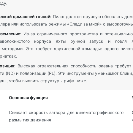
оду.
еской домашней точкой:
Пилот должен вручную обновлять дом
ллера или использовать режимы «Следи за мной» с высокоточн
иземление:
Из-за ограниченного пространства и потенциально
леволокнистого корпуса яхты ручной запуск и ловля я
методами. Это требует двухчленной команды: одного пилота
рчатках.
озиция:
Высокая отражательная способность океана требует 
ти (ND) и поляризации (PL). Эти инструменты уменьшают блики
оды, чтобы выявить структуры рифа ниже.
Основная функция
Снижает скорость затвора для кинематографического
размытия движения