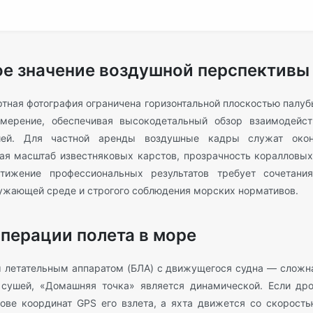
ое значение воздушной перспективы
ртная фотография ограничена горизонтальной плоскостью палуб
змерение, обеспечивая высокодетальный обзор взаимодейс
ией. Для частной аренды воздушные кадры служат окон
вая масштаб известняковых карстов, прозрачность коралловы
ижение профессиональных результатов требует сочетания
ужающей среде и строгого соблюдения морских нормативов.
перации полета в море
 летательным аппаратом (БЛА) с движущегося судна — сложна
д сушей, «Домашняя точка» является динамической. Если др
ове координат GPS его взлета, а яхта движется со скорость