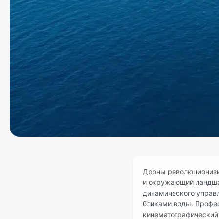
Дроны революционизи
и окружающий ландша
динамического управл
бликами воды. Профес
кинематографический