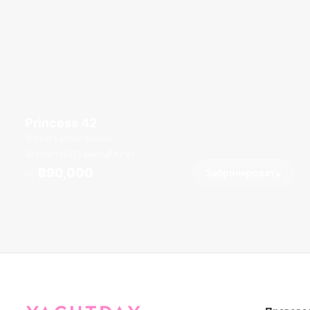
Princess 42
Boat Lagoon Marina
9 гостей
1 кают
42
фт
฿90,000
Забронировать
От