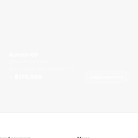
Azimut-68
Royal Phuket Marina
20 гостей
4 кают
68
фт
17
уз
฿170,000
Забронировать
От