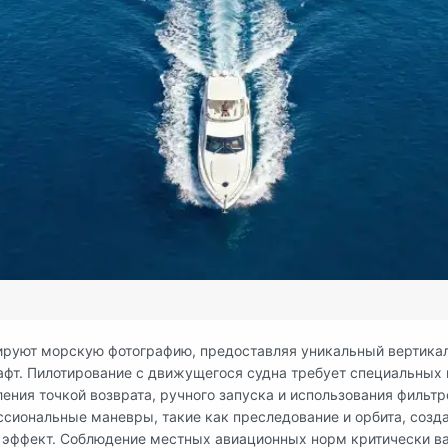
руют морскую фотографию, предоставляя уникальный вертикал
фт. Пилотирование с движущегося судна требует специальных 
ения точкой возврата, ручного запуска и использования фильтр
сиональные маневры, такие как преследование и орбита, созд
 эффект. Соблюдение местных авиационных норм критически в