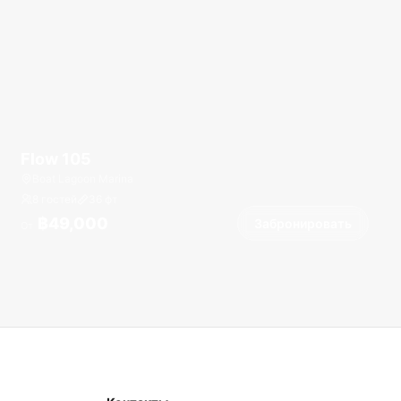
Flow 105
Boat Lagoon Marina
8 гостей
36
фт
฿49,000
Забронировать
От