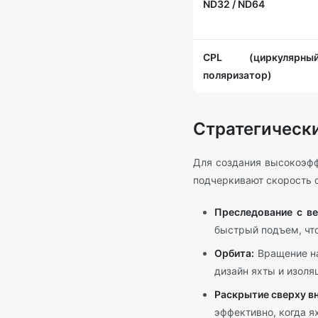
ND32 / ND64
CPL (циркулярны
поляризатор)
Стратегическ
Для создания высокоэфф
подчеркивают скорость 
Преследование с ве
быстрый подъем, что
Орбита:
Вращение на
дизайн яхты и изоля
Раскрытие сверху вн
эффективно, когда я