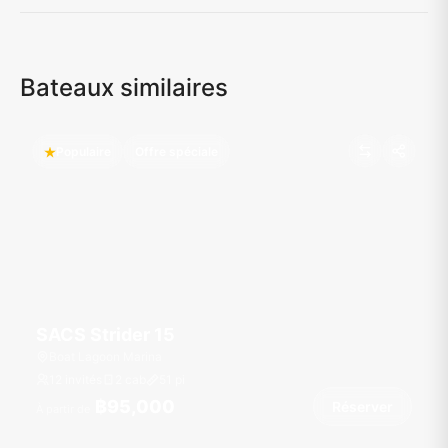
Bateaux similaires
Populaire
Offre spéciale
SACS Strider 15
Boat Lagoon Marina
12 invités
2 cab
51
pi
฿95,000
Réserver
À partir de