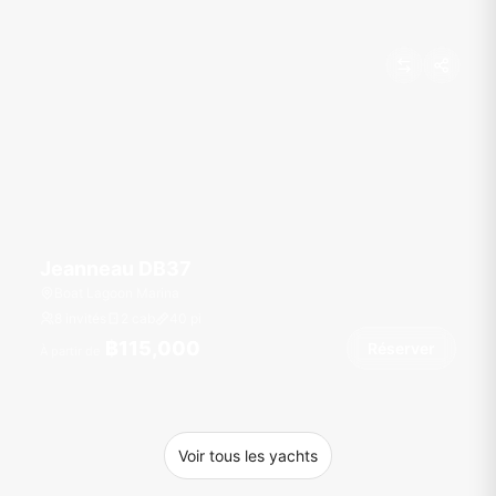
Jeanneau DB37
Boat Lagoon Marina
8 invités
2 cab
40
pi
฿115,000
Réserver
À partir de
Voir tous les yachts