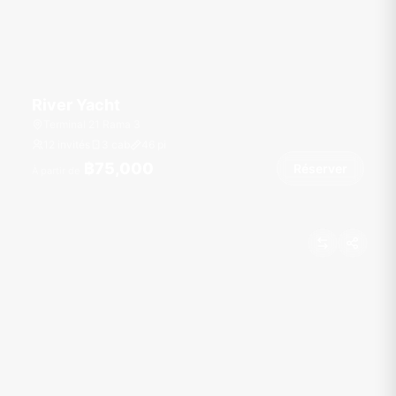
River Yacht
Terminal 21 Rama 3
12 invités
3 cab
46
pi
฿75,000
Réserver
À partir de