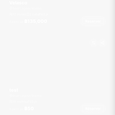
Velasco
Boat Lagoon Marina
12 invités
2 cab
43
pi
฿135,000
Réserver
À partir de
test
Boat Lagoon Marina
10 invités
55
pi
฿50
Réserver
À partir de