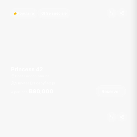
Populaire
Offre spéciale
Princess 42
Boat Lagoon Marina
9 invités
1 cab
42
pi
฿90,000
Réserver
À partir de