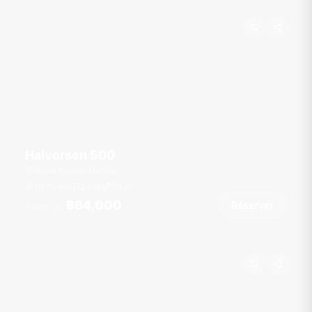
Halvorsen 500
Royal Phuket Marina
10 invités
2 cab
50
pi
฿64,000
Réserver
À partir de