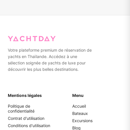
météorologiques mineures, nos capitaines expérimentés
lunettes de soleil, un chapeau, une veste légère (pour les
peuvent suggérer des itinéraires alternatifs offrant plus
sorties en soirée), un appareil photo et tout médicament
d'abri tout en garantissant une expérience agréable.
personnel dont vous pourriez avoir besoin. Les serviettes
sont fournies à bord. Nous vous conseillons de porter des
chaussures à semelles en caoutchouc non marquantes
ou d'aller pieds nus sur le yacht. Veuillez emballer vos
affaires dans des sacs souples plutôt que dans des
valises rigides pour faciliter le rangement.
Votre plateforme premium de réservation de
yachts en Thaïlande. Accédez à une
sélection soignée de yachts de luxe pour
découvrir les plus belles destinations.
Mentions légales
Menu
Politique de
Accueil
confidentialité
Bateaux
Contrat d'utilisation
Excursions
Conditions d'utilisation
Blog