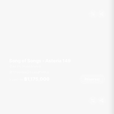
Song of Songs - Asteria 149
Ao Po Grand Marina
12 invités
6 cab
149
pi
฿1,175,000
Réserver
À partir de