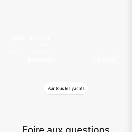
Cruise Vesssel
Yacht Haven Marina
10 invités
5 cab
104
pi
฿366,500
Réserver
À partir de
Voir tous les yachts
Foire aux questions