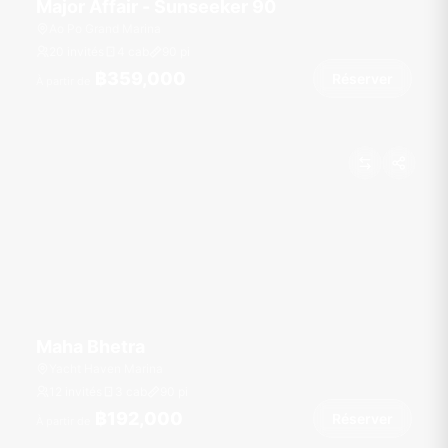
Major Affair - Sunseeker 90
Ao Po Grand Marina
20 invités
4 cab
90
pi
฿359,000
Réserver
À partir de
Maha Bhetra
Yacht Haven Marina
12 invités
3 cab
90
pi
฿192,000
Réserver
À partir de