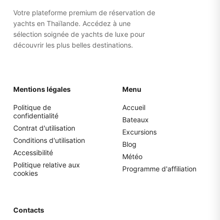
affaires dans des sacs souples plutôt que dans des
valises rigides pour faciliter le rangement.
Votre plateforme premium de réservation de
yachts en Thaïlande. Accédez à une
sélection soignée de yachts de luxe pour
découvrir les plus belles destinations.
Mentions légales
Menu
Politique de
Accueil
confidentialité
Bateaux
Contrat d'utilisation
Excursions
Conditions d'utilisation
Blog
Accessibilité
Météo
Politique relative aux
Programme d'affiliation
cookies
Contacts