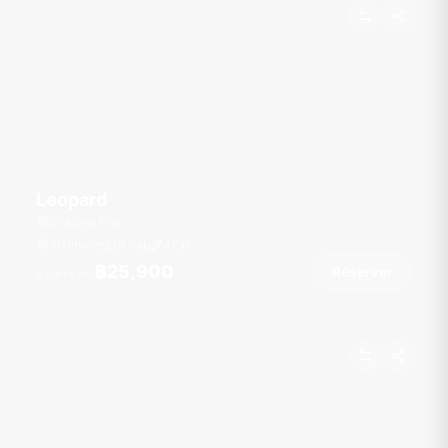
Leopard
Chalong Pier
40 invités
3 cab
47
pi
฿25,900
Réserver
À partir de