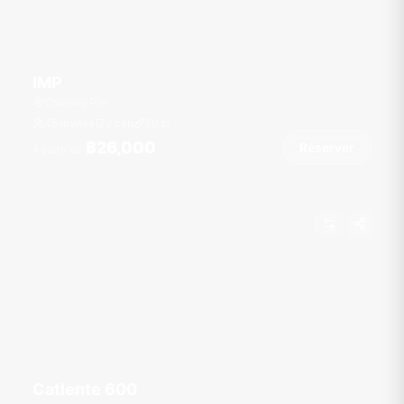
IMP
Chalong Pier
45 invités
2 cab
50
pi
฿26,000
Réserver
À partir de
Catlente 600