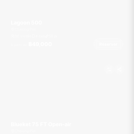
Lagoon 500
Chalong Pier
30 invités
4 cab
50
pi
฿49,000
Réserver
À partir de
Blueket 75 FT Open-air
Chalong Pier