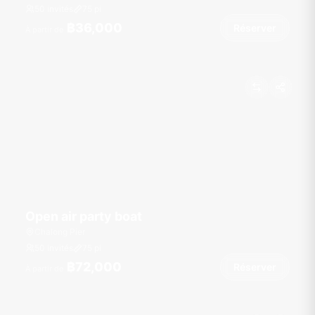
50 invités
75
pi
฿36,000
Réserver
À partir de
Open air party boat
Chalong Pier
50 invités
75
pi
฿72,000
Réserver
À partir de