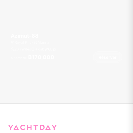
Azimut-68
Royal Phuket Marina
20 invités
4 cab
68
pi
฿170,000
Réserver
À partir de