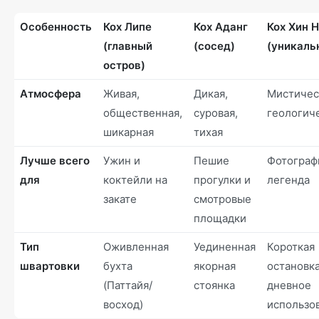
Особенность
Кох Липе
Кох Аданг
Кох Хин 
(главный
(сосед)
(уникаль
остров)
Атмосфера
Живая,
Дикая,
Мистичес
общественная,
суровая,
геологич
шикарная
тихая
Лучше всего
Ужин и
Пешие
Фотограф
для
коктейли на
прогулки и
легенда
закате
смотровые
площадки
Тип
Оживленная
Уединенная
Короткая
швартовки
бухта
якорная
остановка
(Паттайя/
стоянка
дневное
восход)
использо