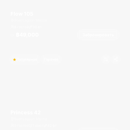
Flow 105
Boat Lagoon Marina
8 гостей
36
фт
฿49,000
Забронировать
От
Популярная
Горячее
Princess 42
Boat Lagoon Marina
9 гостей
1 кают
42
фт