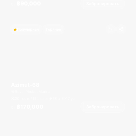
฿90,000
Забронировать
От
Популярная
Горячее
Azimut-68
Royal Phuket Marina
20 гостей
4 кают
68
фт
17
уз
฿170,000
Забронировать
От