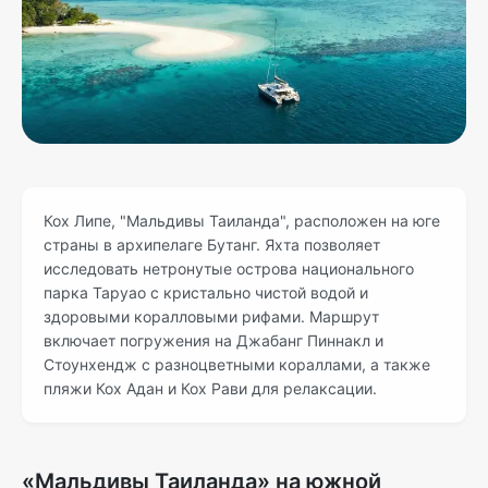
Кох Липе, "Мальдивы Таиланда", расположен на юге
страны в архипелаге Бутанг. Яхта позволяет
исследовать нетронутые острова национального
парка Таруао с кристально чистой водой и
здоровыми коралловыми рифами. Маршрут
включает погружения на Джабанг Пиннакл и
Стоунхендж с разноцветными кораллами, а также
пляжи Кох Адан и Кох Рави для релаксации.
«Мальдивы Таиланда» на южной