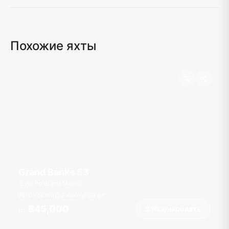
Похожие яхты
Grand Banks 53
Ao Po Grand Marina
10 гостей
3 кают
53
фт
฿45,000
Забронировать
От