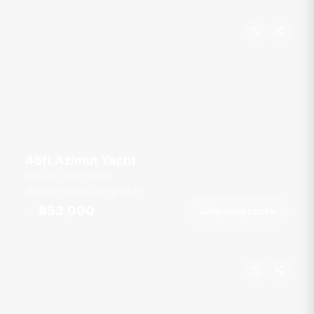
46ft Azimut Yacht
Ao Po Grand Marina
12 гостей
3 кают
46
фт
฿53,000
Забронировать
От