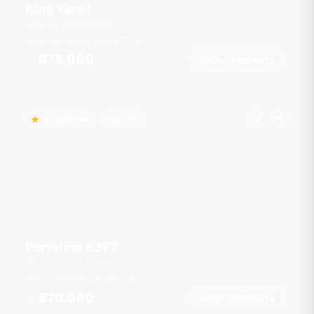
King Yacht
Ao Po Grand Marina
40 гостей
4 кают
70
фт
฿75,000
Забронировать
От
Популярная
Горячее
Portofino 53FT
Ao Po Grand Marina
8 гостей
3 кают
53
фт
฿70,000
Забронировать
От