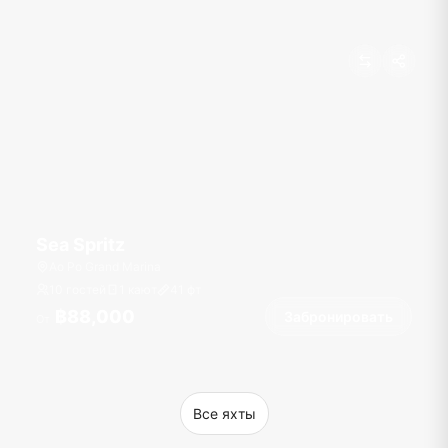
Sea Spritz
Ao Po Grand Marina
10 гостей
1 кают
41
фт
฿88,000
Забронировать
От
Все яхты