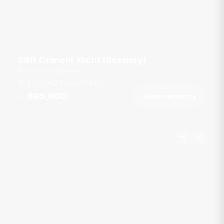
58ft Cranchi Yacht (Scenery)
Ao Po Grand Marina
18 гостей
3 кают
58
фт
฿95,000
Забронировать
От