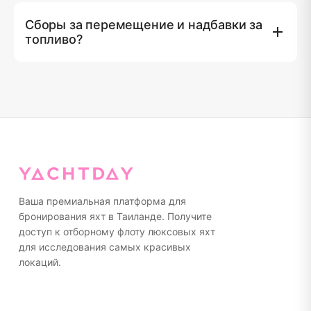
спасательные жилеты, страховка, каякинг в заливе
฿5,000, Подводный скутер IAQUA ฿8,000, Подводный
Пхан-Нга, трансфер на минивэне, топливо и 7% НДС.
Сборы за перемещение и надбавки за
скутер SUBLUE Navbow ฿4,000, Каяк (2-местный)
топливо?
฿1,500.
Royal Marina & Boat Lagoon ฿10,000, Yacht haven
฿10,000, Koh Yao Noi ฿10,000, Visit Panwa pier
฿15,000, Chalong pier ฿15,000, Krabi ฿15,000.
Надбавка за топливо на острове Симилан: 2D/1N
฿50,000, 3D/2N ฿40,000, 4D/3N без надбавки.
Ваша премиальная платформа для
бронирования яхт в Таиланде. Получите
доступ к отборному флоту люксовых яхт
для исследования самых красивых
локаций.