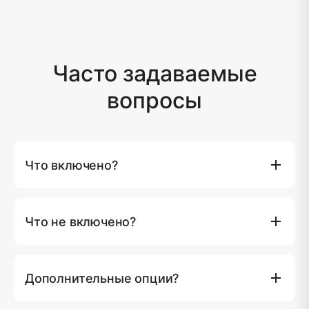
Часто задаваемые
вопросы
Что включено?
Полное использование яхты, капитан и 3 члена
экипажа, безалкогольные напитки и лед, 24 пива,
Что не включено?
вино, питание по программе, фрукты и закуски, 2
доски SUP, вейк-борд/борд для колен, буксируемый
Сборы национальных парков, если таковые имеются.
пончик, банан-лодка, надувной бассейн,
Свыше 10 человек мы взимаем ฿1,500 за каждого
оборудование для снорклинга и рыбалки, полотенца,
Дополнительные опции?
дополнительного человека для дневных круизов.
Wi-Fi, телевизоры с Netflix, звуковая система,
кондиционирование воздуха, тендер 65HP,
Продлить круиз (1 час) ฿10,000, Гидроцикл (1 час)