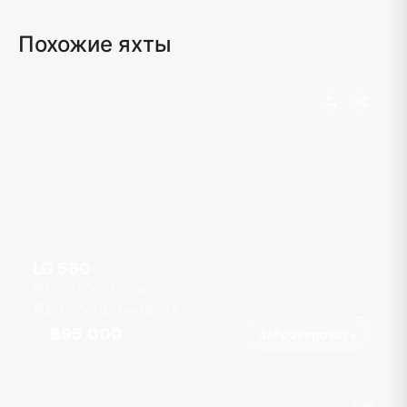
Похожие яхты
LG 560
Ao Po Grand Marina
20 гостей
5 кают
56
фт
฿95,000
Забронировать
От