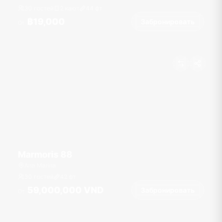
30 гостей
2 кают
44
фт
฿19,000
Забронировать
От
Marmoris 88
Ana Marina
30 гостей
42
фт
59,000,000 VND
Забронировать
От