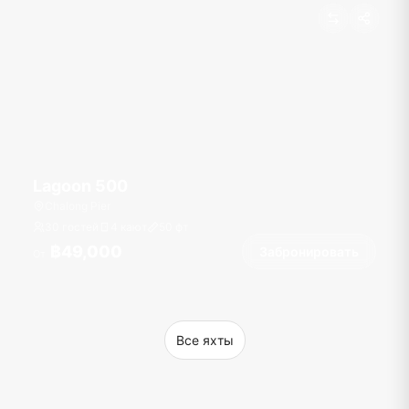
Lagoon 500
Chalong Pier
30 гостей
4 кают
50
фт
฿49,000
Забронировать
От
Все яхты