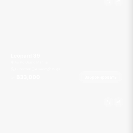
Leopard 39
Ao Po Grand Marina
19 гостей
4 кают
39
фт
฿33,000
Забронировать
От