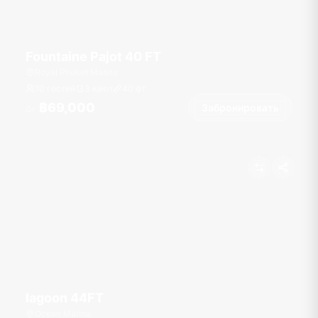
Fountaine Pajot 40 FT
Royal Phuket Marina
10 гостей
3 кают
40
фт
฿69,000
Забронировать
От
lagoon 44FT
Ocean Marina