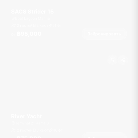
SACS Strider 15
Boat Lagoon Marina
12 гостей
2 кают
51
фт
฿95,000
Забронировать
От
River Yacht
Terminal 21 Rama 3
12 гостей
3 кают
46
фт