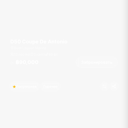
D50 Coupe De Antonio
Boat Lagoon Marina
12 гостей
2 кают
49
фт
฿90,000
Забронировать
От
Популярная
Горячее