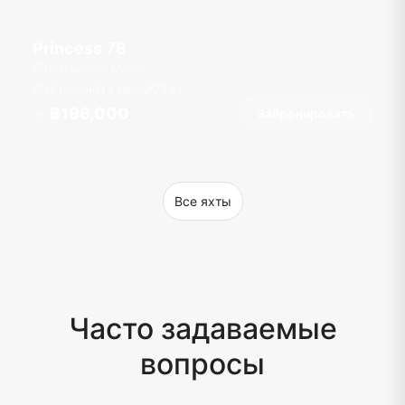
Princess 78
Boat Lagoon Marina
18 гостей
4 кают
78
фт
฿196,000
Забронировать
От
Все яхты
Часто задаваемые
вопросы