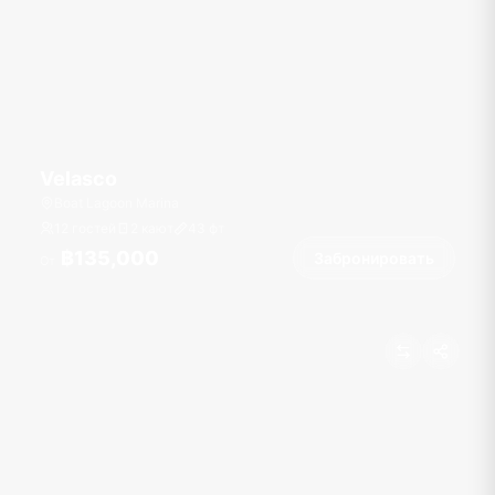
Velasco
Boat Lagoon Marina
12 гостей
2 кают
43
фт
฿135,000
Забронировать
От