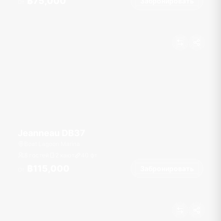
฿75,000
Забронировать
От
Jeanneau DB37
Boat Lagoon Marina
8 гостей
2 кают
40
фт
฿115,000
Забронировать
От