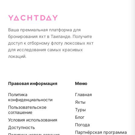
Полотенца предоставляются на борту. Мы советуем
впечатления.
носить неоставляющую следов обувь на резиновой
подошве или ходить босиком на яхте. Пожалуйста,
упакуйте все в мягкие сумки, а не в жесткие
чемоданы для более удобного хранения.
Ваша премиальная платформа для
бронирования яхт в Таиланде. Получите
доступ к отборному флоту люксовых яхт
для исследования самых красивых
локаций.
Правовая информация
Меню
Политика
Главная
конфиденциальности
Яхты
Пользовательское
Туры
соглашение
Блог
Условия использования
Погода
Доступность
Партнёрская программа
Политика использования