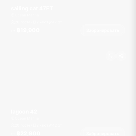
sailing cat 47FT
Ocean Marina
20 гостей
2 кают
47
фт
฿19,900
Забронировать
От
lagoon 42
Ocean Marina
20 гостей
2 кают
42
фт
฿22,900
Забронировать
От