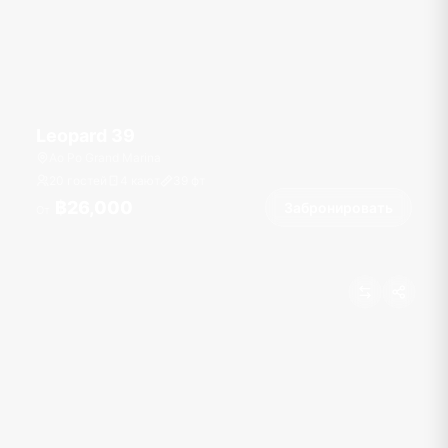
Leopard 39
Ao Po Grand Marina
20 гостей
4 кают
39
фт
฿26,000
Забронировать
От