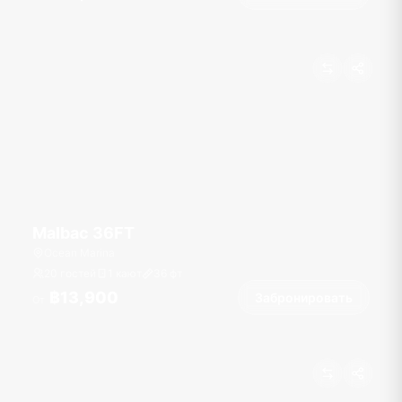
Malbac 36FT
Ocean Marina
20 гостей
1 кают
36
фт
฿13,900
Забронировать
От