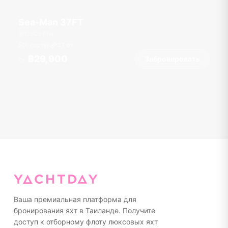
Sea-Man 37FT
CoCo Pier
6 гостей
37
фт
฿29,900
Забронировать
От
Ваша премиальная платформа для
бронирования яхт в Таиланде. Получите
доступ к отборному флоту люксовых яхт