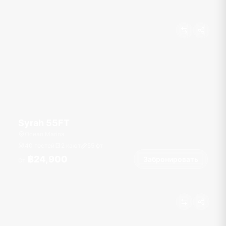
Syrah 55FT
Ocean Marina
40 гостей
2 кают
55
фт
฿24,900
Забронировать
От