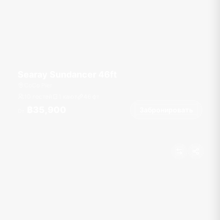
Searay Sundancer 46ft
CoCo Pier
10 гостей
1 кают
46
фт
฿35,900
Забронировать
От