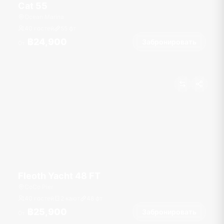
Cat 55
Ocean Marina
40 гостей
55
фт
฿24,900
Забронировать
От
Fleoth Yacht 48 FT
CoCo Pier
40 гостей
2 кают
48
фт
฿25,900
Забронировать
От