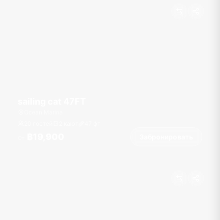
sailing cat 47FT
Ocean Marina
20 гостей
2 кают
47
фт
฿19,900
Забронировать
От