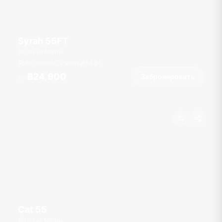
Syrah 55FT
Ocean Marina
40 гостей
2 кают
55
фт
฿24,900
Забронировать
От
Cat 55
Ocean Marina