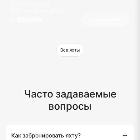
Ao Po Grand Marina
20 гостей
4 кают
39
фт
฿26,000
Забронировать
От
Все яхты
Часто задаваемые
вопросы
Как забронировать яхту?