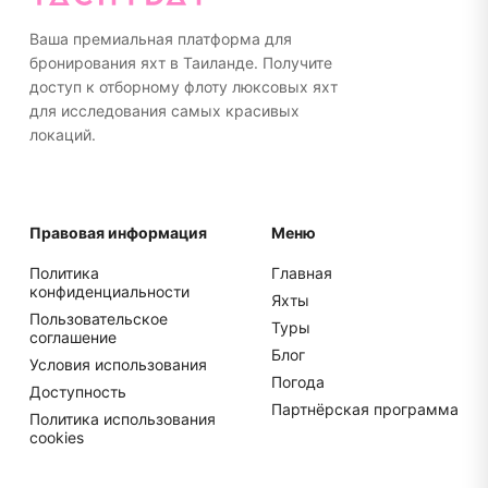
упакуйте все в мягкие сумки, а не в жесткие
чемоданы для более удобного хранения.
Ваша премиальная платформа для
бронирования яхт в Таиланде. Получите
доступ к отборному флоту люксовых яхт
для исследования самых красивых
локаций.
Правовая информация
Меню
Политика
Главная
конфиденциальности
Яхты
Пользовательское
Туры
соглашение
Блог
Условия использования
Погода
Доступность
Партнёрская программа
Политика использования
cookies