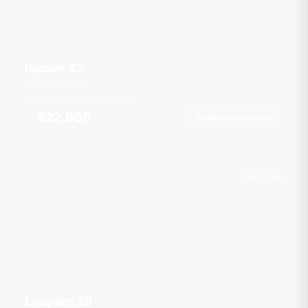
lagoon 42
Ocean Marina
20 гостей
2 кают
42
фт
฿22,900
Забронировать
От
Leopard 39