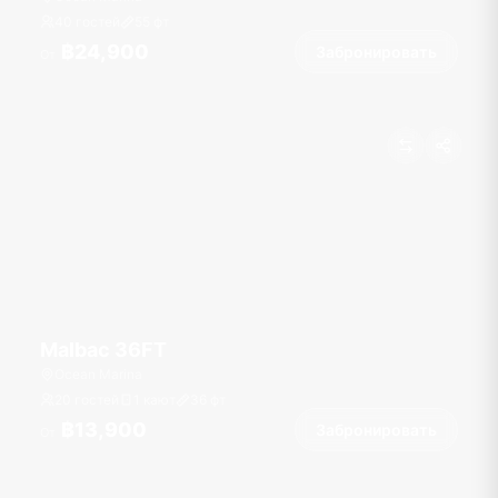
40 гостей
55
фт
฿24,900
Забронировать
От
Malbac 36FT
Ocean Marina
20 гостей
1 кают
36
фт
฿13,900
Забронировать
От