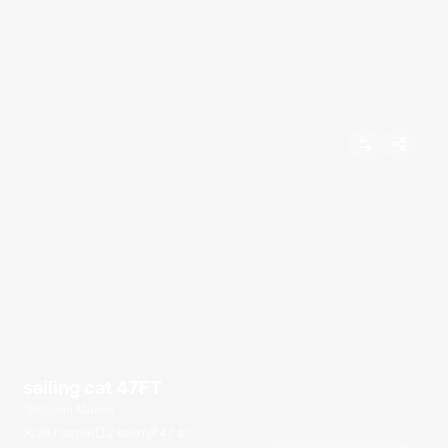
sailing cat 47FT
Ocean Marina
20 гостей
2 кают
47
фт