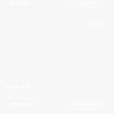
฿19,900
Забронировать
От
Leopard 39
Ao Po Grand Marina
20 гостей
4 кают
39
фт
฿26,000
Забронировать
От