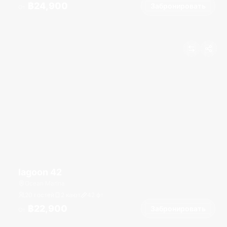
฿24,900
Забронировать
От
lagoon 42
Ocean Marina
20 гостей
2 кают
42
фт
฿22,900
Забронировать
От