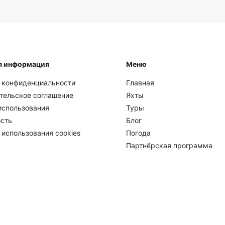
реноса или полный возврат
фотоаппарат и любые личные
пытные капитаны могут
предоставляются на борту. 
 большую защиту, но при
резиновой подошве или ходи
сумки, а не в жесткие чемо
я информация
Меню
 конфиденциальности
Главная
тельское соглашение
Яхты
использования
Туры
сть
Блог
 использования cookies
Погода
Партнёрская программа