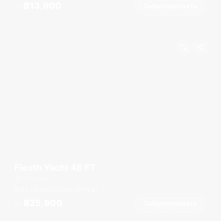
฿13,900
Забронировать
От
Fleoth Yacht 48 FT
CoCo Pier
40 гостей
2 кают
48
фт
฿25,900
Забронировать
От