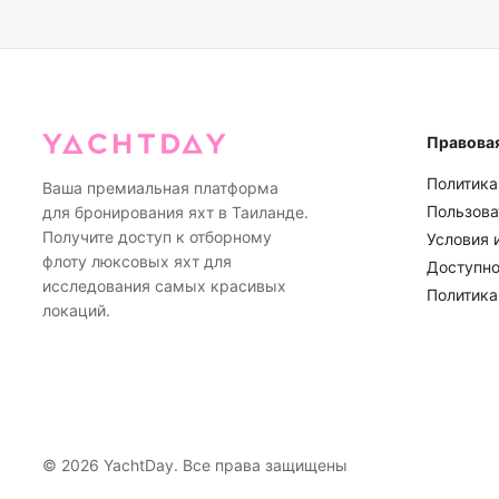
свяжемся с вами заранее, чтобы предложить варианты пе
средств. При незначительных погодных проблемах наши о
предложить альтернативные маршруты, которые обеспечат
этом гарантируют приятные впечатления.
Правова
Политика
Ваша премиальная платформа
Пользова
для бронирования яхт в Таиланде.
Получите доступ к отборному
Условия 
флоту люксовых яхт для
Доступно
исследования самых красивых
Политика
локаций.
©
2026
YachtDay. Все права защищены