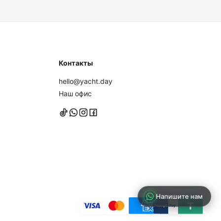
 лекарства, которые могут вам понадобиться. Полотенца
Мы советуем носить неоставляющую следов обувь на
ть босиком на яхте. Пожалуйста, упакуйте все в мягкие
даны для более удобного хранения.
Контакты
hello@yacht.day
Наш офис
Напишите нам