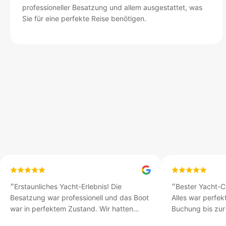
professioneller Besatzung und allem ausgestattet, was
Sie für eine perfekte Reise benötigen.
״
Erstaunliches Yacht-Erlebnis! Die
״
Bester Yacht-Ch
Besatzung war professionell und das Boot
Alles war perfekt
war in perfektem Zustand. Wir hatten
Buchung bis zur 
einen unvergesslichen Tag beim Erkunden
Kapitän kannte a