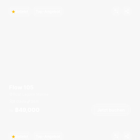
Beliebt
Top-Angebot
Flow 105
Boat Lagoon Marina
8 Gäste
36
ft
฿49,000
Jetzt buchen
Ab
Beliebt
Top-Angebot