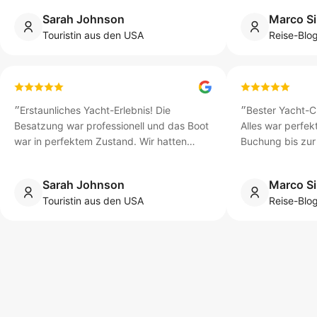
der wunderschönen Inseln Thailands.
״
sahen unglaubli
Sarah Johnson
Marco Si
Touristin aus den USA
Reise-Blo
״
Erstaunliches Yacht-Erlebnis! Die
״
Bester Yacht-Ch
Besatzung war professionell und das Boot
Alles war perfekt
war in perfektem Zustand. Wir hatten
Buchung bis zur 
einen unvergesslichen Tag beim Erkunden
Kapitän kannte a
der wunderschönen Inseln Thailands.
״
sahen unglaubli
Sarah Johnson
Marco Si
Touristin aus den USA
Reise-Blo