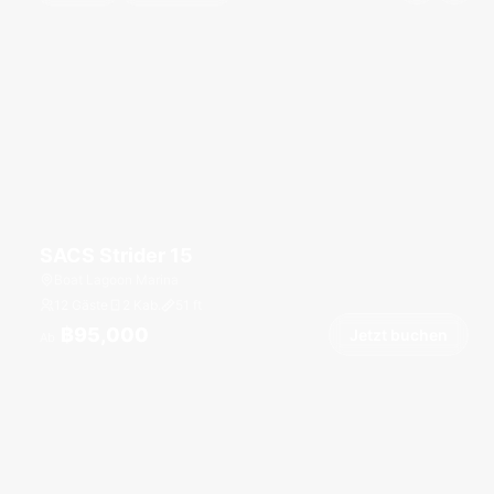
SACS Strider 15
Boat Lagoon Marina
12 Gäste
2 Kab.
51
ft
฿95,000
Jetzt buchen
Ab