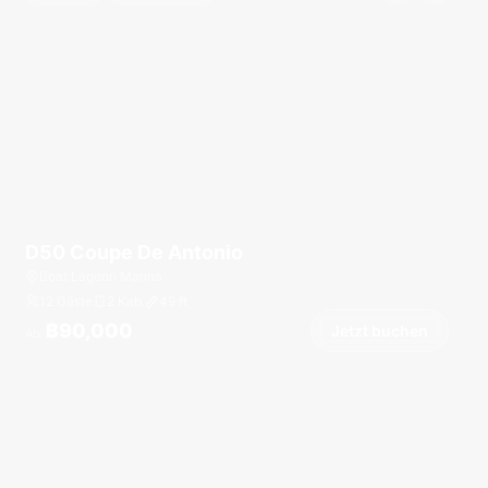
D50 Coupe De Antonio
Boat Lagoon Marina
12 Gäste
2 Kab.
49
ft
฿90,000
Jetzt buchen
Ab