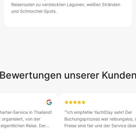
Reiserouten zu versteckten Lagunen, weißen Stränden
und Schnorchel-Spots.
Bewertungen unserer Kunde
arter-Service in Thailand!
״
Ich empfehle YachtDay sehr! Der
 organisiert, von der
Buchungsprozess war reibungslos, 
eigentlichen Reise. Der
Preise sind fair und der Service über
lle besten Plätze und wir
unsere Erwartungen. Wir werden defi