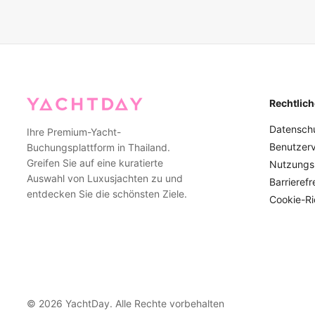
und spiegelt sich im aktuell verfügbaren Bestand auf der Webs
der Buchung auf der Plattform angegebene Liste der Länder un
maßgebliche Aufzeichnung der Ziele dar, in denen Dienstleis
Rechtlich
Datenschut
Ihre Premium-Yacht-
Benutzer
Buchungsplattform in Thailand.
Greifen Sie auf eine kuratierte
Nutzungs
Auswahl von Luxusjachten zu und
Barrierefr
entdecken Sie die schönsten Ziele.
Cookie-Ric
©
2026
YachtDay. Alle Rechte vorbehalten