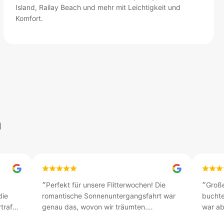
Island, Railay Beach und mehr mit Leichtigkeit und
Komfort.
n
״
Perfekt für unsere Flitterwochen! Die
״
Große
die
romantische Sonnenuntergangsfahrt war
buchte
traf
genau das, wovon wir träumten.
war ab
nitiv
Professionelle Besatzung, luxuriöse Yacht
sauber