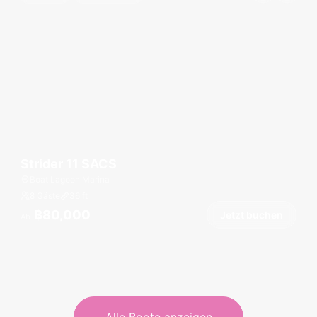
Strider 11 SACS
Boat Lagoon Marina
8 Gäste
36
ft
฿80,000
Jetzt buchen
Ab