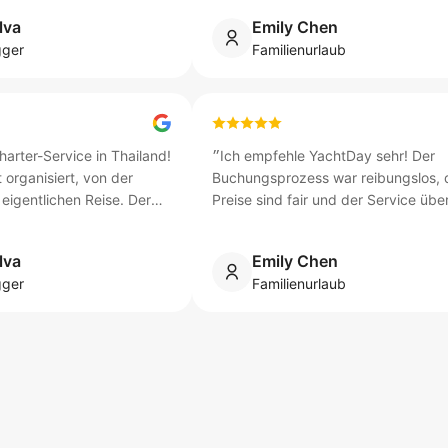
che Sonnenuntergänge.
״
wieder buchen!
״
lva
Emily Chen
gger
Familienurlaub
arter-Service in Thailand!
״
Ich empfehle YachtDay sehr! Der
 organisiert, von der
Buchungsprozess war reibungslos, 
eigentlichen Reise. Der
Preise sind fair und der Service über
lle besten Plätze und wir
unsere Erwartungen. Wir werden defi
che Sonnenuntergänge.
״
wieder buchen!
״
lva
Emily Chen
gger
Familienurlaub