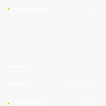
Beliebt
Top-Angebot
Princess 42
Boat Lagoon Marina
9 Gäste
1 Kab.
42
ft
฿90,000
Jetzt buchen
Ab
Beliebt
Top-Angebot