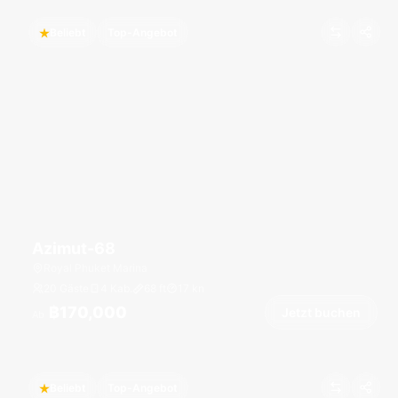
Beliebt
Top-Angebot
Azimut-68
Royal Phuket Marina
20 Gäste
4 Kab.
68
ft
17
kn
฿170,000
Jetzt buchen
Ab
Beliebt
Top-Angebot