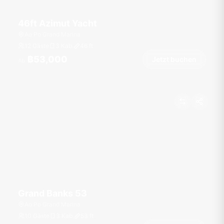
46ft Azimut Yacht
Ao Po Grand Marina
12 Gäste
3 Kab.
46
ft
฿53,000
Jetzt buchen
Ab
Grand Banks 53
Ao Po Grand Marina
10 Gäste
3 Kab.
53
ft