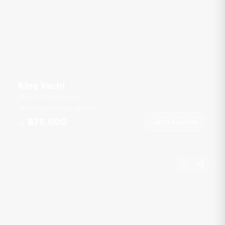
King Yacht
Ao Po Grand Marina
40 Gäste
4 Kab.
70
ft
฿75,000
Jetzt buchen
Ab