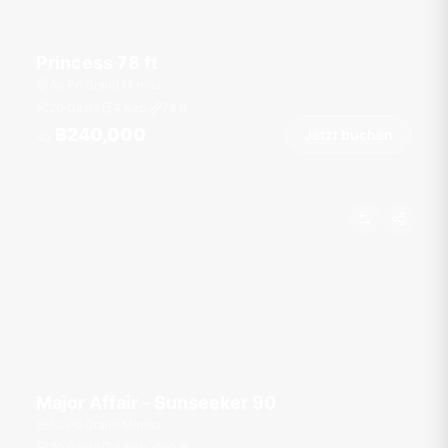
Princess 78 ft
Ao Po Grand Marina
20 Gäste
4 Kab.
78
ft
฿240,000
Jetzt buchen
Ab
Major Affair - Sunseeker 90
Ao Po Grand Marina
20 Gäste
4 Kab.
90
ft