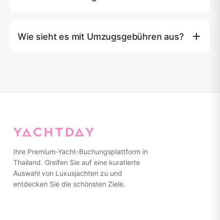
und Snacks, 2 Paddleboards, Schleppreifen,
Nationalpark-Gebühren (falls vorhanden) und
aufblasbarer Yachtpool und Wasserrutsche, Jetski (nur
Inselaktivitäten. Der Tagescharterpreis gilt für 1-10
auf bestimmten Strecken), Schnorchel- und
Wie sieht es mit Umzugsgebühren aus?
Gäste. Jeder zusätzliche Gast kostet 2.000 THB. Der
Angelausrüstung, Handtücher, Wi-Fi, Soundsystem,
Nachtcharterpreis gilt für 1-6 Gäste.
Klimaanlage, Beiboot, Rettungswesten, Versicherung,
Umzugsgebühren: Koh Yao Noi/Yai ฿10,000, Besuch des
Minibus-Transfer zum Hafen, Kraftstoff und 7% MwSt.
Panwa-Piers ฿15,000, Chalong-Pier ฿15,000, Krabi
฿15,000. Jetski kann nur in der Phang Nga Bay oder auf
der Insel Naka verwendet werden. Bei allen anderen
Programmen ist kein Jetski inbegriffen.
Ihre Premium-Yacht-Buchungsplattform in
Thailand. Greifen Sie auf eine kuratierte
Auswahl von Luxusjachten zu und
entdecken Sie die schönsten Ziele.