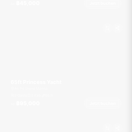
฿45,000
Jetzt buchen
Ab
65ft Princess Yacht
Ao Po Grand Marina
9 Gäste
3 Kab.
65
ft
฿95,000
Jetzt buchen
Ab