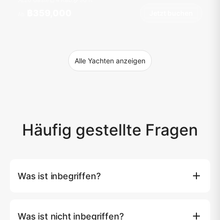
฿359,000
Jetzt buchen
Ab
Alle Yachten anzeigen
Häufig gestellte Fragen
Was ist inbegriffen?
Kapitän, Decksmatrose und Hostess (3-5
Besatzungsmitglieder), alkoholfreie Getränke und Eis, 24
Was ist nicht inbegriffen?
Biere, Flasche Wein, Mahlzeiten nach Programm, Obst