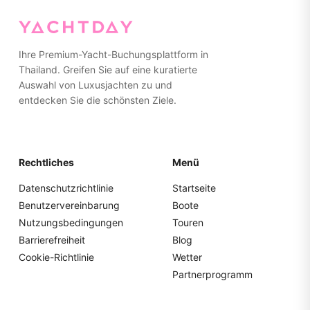
Gummisohlen zu tragen oder barfuß zu gehen. Bitte
packen Sie alles in weiche Taschen statt in harte Koffer
für einfachere Lagerung.
Ihre Premium-Yacht-Buchungsplattform in
Thailand. Greifen Sie auf eine kuratierte
Auswahl von Luxusjachten zu und
entdecken Sie die schönsten Ziele.
Rechtliches
Menü
Datenschutzrichtlinie
Startseite
Benutzervereinbarung
Boote
Nutzungsbedingungen
Touren
Barrierefreiheit
Blog
Cookie-Richtlinie
Wetter
Partnerprogramm