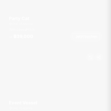
Party Cat
ONE 15 Marina
55 Gäste
44
ft
฿39,000
Jetzt buchen
Ab
Event Vessel
ONE 15 Marina