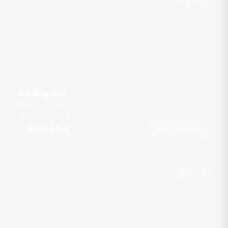
Sailing Cat
ONE 15 Marina
53 Gäste
55
ft
฿50,000
Jetzt buchen
Ab