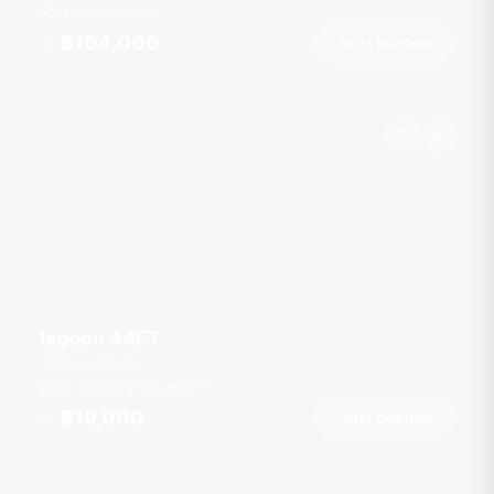
85 Gäste
80
ft
฿104,000
Jetzt buchen
Ab
lagoon 44FT
Ocean Marina
30 Gäste
2 Kab.
44
ft
฿19,000
Jetzt buchen
Ab