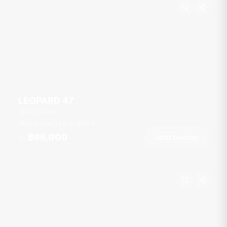
LEOPARD 47
Ao Por Pier
30 Gäste
2 Kab.
47
ft
฿66,000
Jetzt buchen
Ab