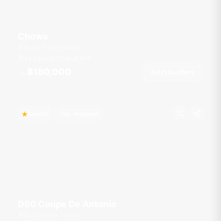
Chowa
Royal Phuket Marina
45 Gäste
1 Kab.
74
ft
฿180,000
Jetzt buchen
Ab
Beliebt
Top-Angebot
D50 Coupe De Antonio
Boat Lagoon Marina