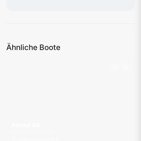
Karte wird geladen...
Ähnliche Boote
Azimut 68
Royal Phuket Marina
14 Gäste
3 Kab.
68
ft