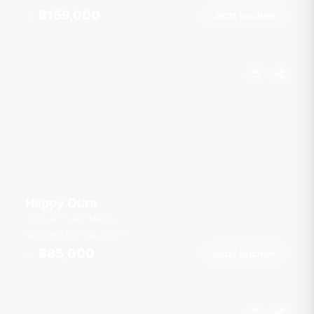
฿159,000
Jetzt buchen
Ab
Happy Ours
Royal Phuket Marina
8 Gäste
3 Kab.
58
ft
฿85,000
Jetzt buchen
Ab