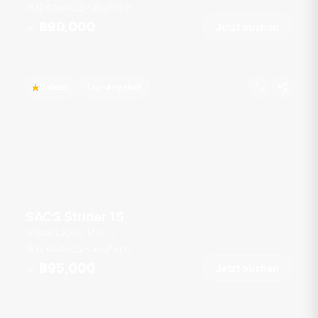
12 Gäste
2 Kab.
49
ft
฿90,000
Jetzt buchen
Ab
Beliebt
Top-Angebot
SACS Strider 15
Boat Lagoon Marina
12 Gäste
2 Kab.
51
ft
฿95,000
Jetzt buchen
Ab