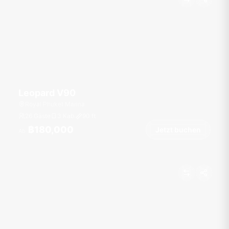
Leopard V90
Royal Phuket Marina
26 Gäste
3 Kab.
90
ft
฿180,000
Jetzt buchen
Ab