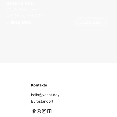
AQUILA 32ft
Ao Po Grand Marina
10 Gäste
1 Kab.
32
ft
฿69,900
Jetzt buchen
Ab
Kontakte
hello@yacht.day
Bürostandort