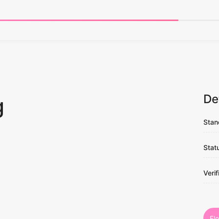
De
g
Stan
Stat
Verif
Fl