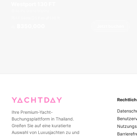
Westport 130 FT
Ao Po Grand Marina
44 Gäste
5 Kab.
130
ft
฿350,000
Jetzt buchen
Ab
Rechtlich
Datenschut
Ihre Premium-Yacht-
Benutzer
Buchungsplattform in Thailand.
Greifen Sie auf eine kuratierte
Nutzungs
Auswahl von Luxusjachten zu und
Barrierefr