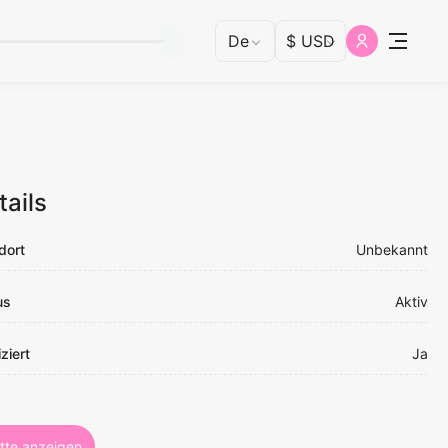
tails
dort
Unbekannt
us
Aktiv
iziert
Ja
otte anzeigen