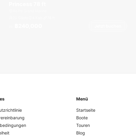
Princess 78 ft
Ao Po Grand Marina
20 Gäste
4 Kab.
78
ft
฿240,000
Jetzt buchen
Ab
es
Menü
zrichtlinie
Startseite
vereinbarung
Boote
bedingungen
Touren
eiheit
Blog