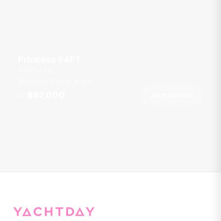
Princess 54FT
Ao Por Pier
15 Gäste
3 Kab.
54
ft
฿67,000
Jetzt buchen
Ab