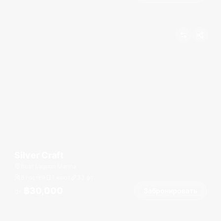
Silver Craft
Boat Lagoon Marina
8 гостей
1 кают
33
фт
฿30,000
Забронировать
От