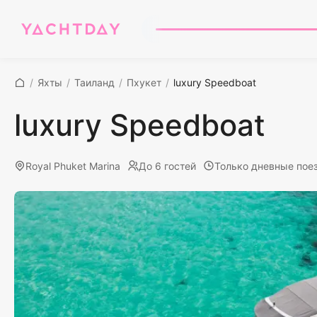
/
Яхты
/
Таиланд
/
Пхукет
/
luxury Speedboat
luxury Speedboat
Royal Phuket Marina
До 6 гостей
Только дневные пое