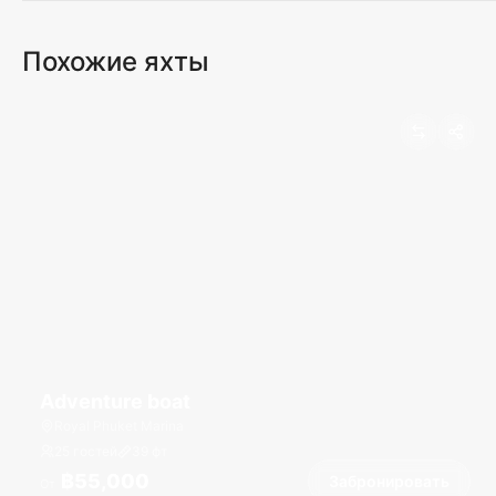
Похожие яхты
Adventure boat
Royal Phuket Marina
25 гостей
39
фт
฿55,000
Забронировать
От