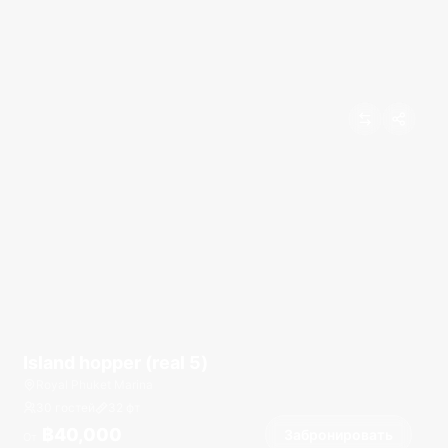
Island hopper (real 5)
Royal Phuket Marina
30 гостей
32
фт
฿40,000
Забронировать
От