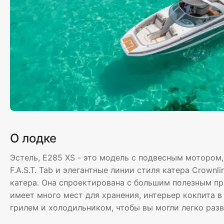
О лодке
Эстель, E285 XS - это модель с подвесным мотором,
F.A.S.T. Tab и элегантные линии стиля катера Crow
катера. Она спроектирована с большим полезным пр
имеет много мест для хранения, интерьер кокпита в
грилем и холодильником, чтобы вы могли легко разв