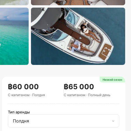
Низкий сезон
฿60 000
฿65 000
С капитаном
·
Полдня
С капитаном
·
Полный день
Тип аренды