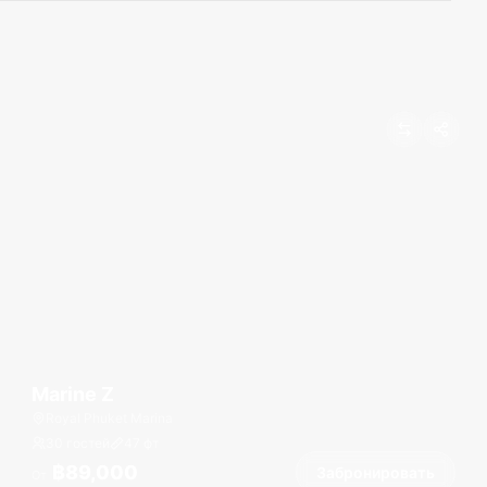
Marine Z
Royal Phuket Marina
30 гостей
47
фт
฿89,000
Забронировать
От