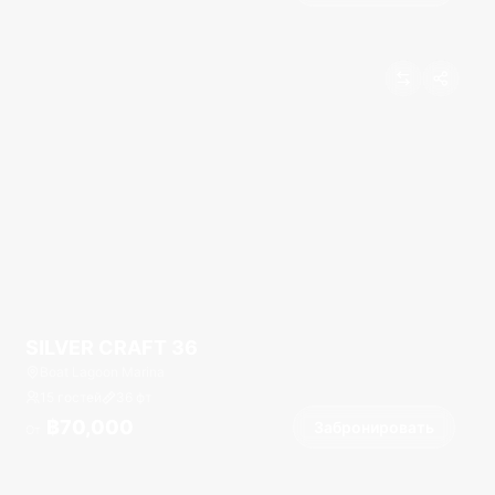
SILVER CRAFT 36
Boat Lagoon Marina
15 гостей
36
фт
฿70,000
Забронировать
От