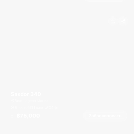
Saxdor 340
Boat Lagoon Marina
6 гостей
1 кают
34
фт
฿75,000
Забронировать
От