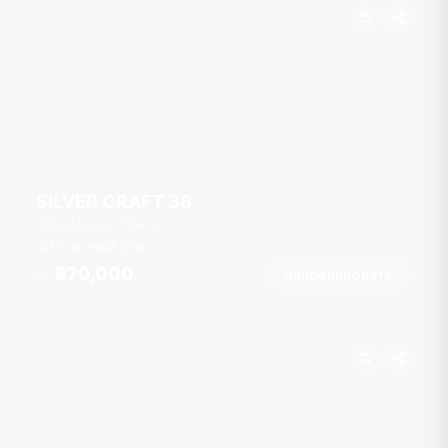
SILVER CRAFT 36
Boat Lagoon Marina
15 гостей
36
фт
฿70,000
Забронировать
От