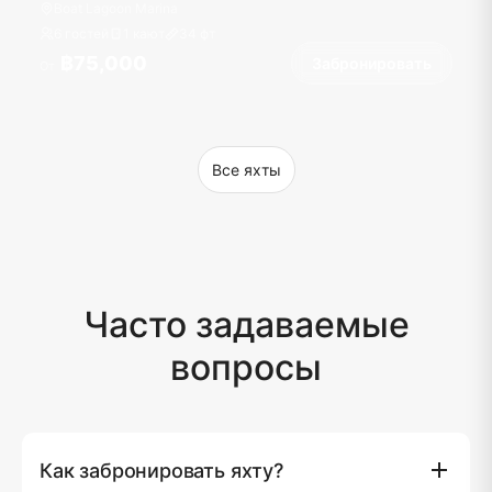
Boat Lagoon Marina
6 гостей
1 кают
34
фт
฿75,000
Забронировать
От
Все яхты
Часто задаваемые
вопросы
Как забронировать яхту?