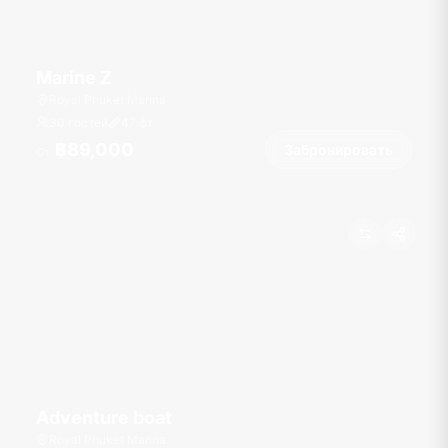
Marine Z
Royal Phuket Marina
30 гостей
47
фт
฿89,000
Забронировать
От
Adventure boat
Royal Phuket Marina