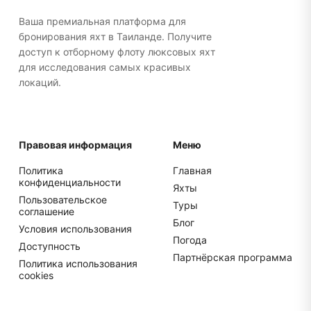
упакуйте все в мягкие сумки, а не в жесткие
чемоданы для более удобного хранения.
Ваша премиальная платформа для
бронирования яхт в Таиланде. Получите
доступ к отборному флоту люксовых яхт
для исследования самых красивых
локаций.
Правовая информация
Меню
Политика
Главная
конфиденциальности
Яхты
Пользовательское
Туры
соглашение
Блог
Условия использования
Погода
Доступность
Партнёрская программа
Политика использования
cookies