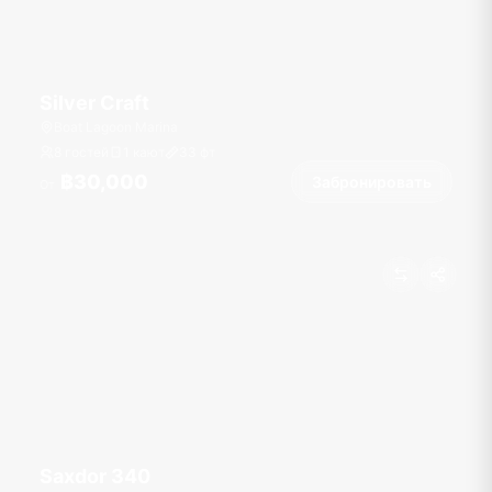
Silver Craft
Boat Lagoon Marina
8 гостей
1 кают
33
фт
฿30,000
Забронировать
От
Saxdor 340