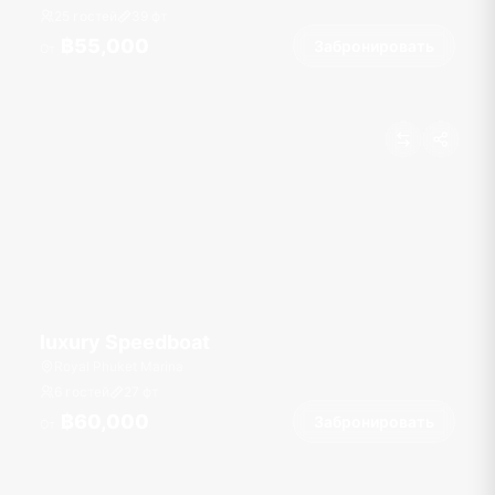
25 гостей
39
фт
฿55,000
Забронировать
От
luxury Speedboat
Royal Phuket Marina
6 гостей
27
фт
฿60,000
Забронировать
От