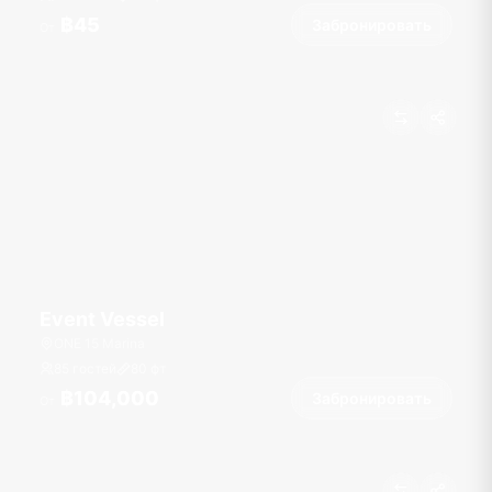
฿45
Забронировать
От
Event Vessel
ONE 15 Marina
85 гостей
80
фт
฿104,000
Забронировать
От