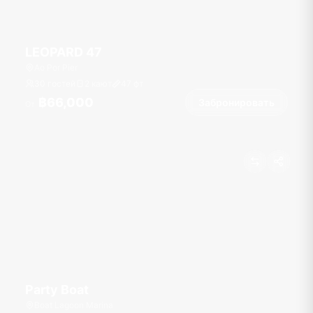
LEOPARD 47
Ao Por Pier
30 гостей
2 кают
47
фт
฿66,000
Забронировать
От
Party Boat
Boat Lagoon Marina