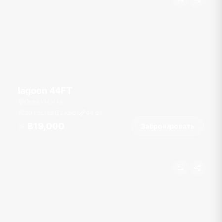
lagoon 44FT
Ocean Marina
30 гостей
2 кают
44
фт
฿19,000
Забронировать
От