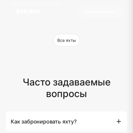
50 гостей
5 кают
70
фт
฿98,000
Забронировать
От
Все яхты
Часто задаваемые
вопросы
Как забронировать яхту?
Вы можете забронировать яхту напрямую на нашем