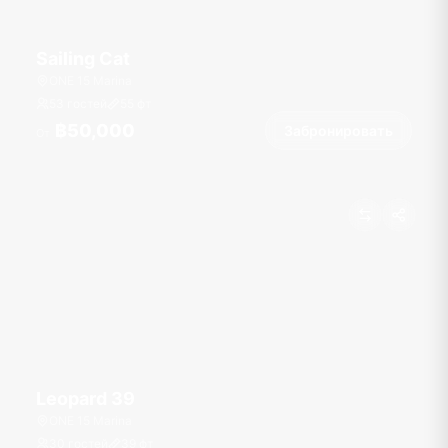
Sailing Cat
ONE 15 Marina
53 гостей
55
фт
฿50,000
Забронировать
От
Leopard 39
ONE 15 Marina
30 гостей
39
фт