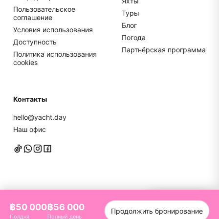
Яхты
Пользовательское
Туры
соглашение
Блог
Условия использования
Погода
Доступность
Партнёрская программа
Политика использования
cookies
Контакты
hello@yacht.day
Наш офис
Напишите нам
฿50 000
฿56 000
Продолжить бронирование
©
2026
YachtDay. Все права защищены
Полдня
Полный день