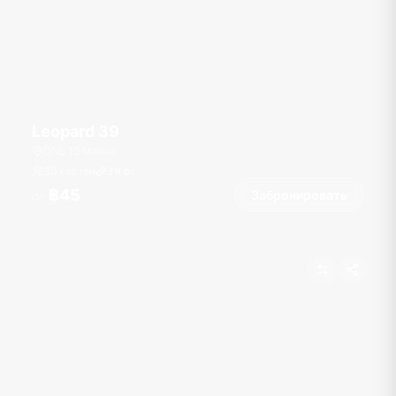
Leopard 39
ONE 15 Marina
30 гостей
39
фт
฿45
Забронировать
От