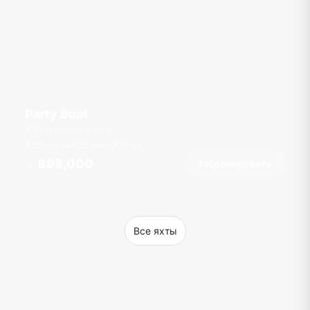
Party Boat
Boat Lagoon Marina
50 гостей
5 кают
70
фт
฿98,000
Забронировать
От
Все яхты