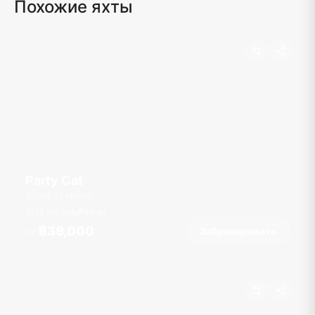
Похожие яхты
Party Cat
ONE 15 Marina
55 гостей
44
фт
฿39,000
Забронировать
От