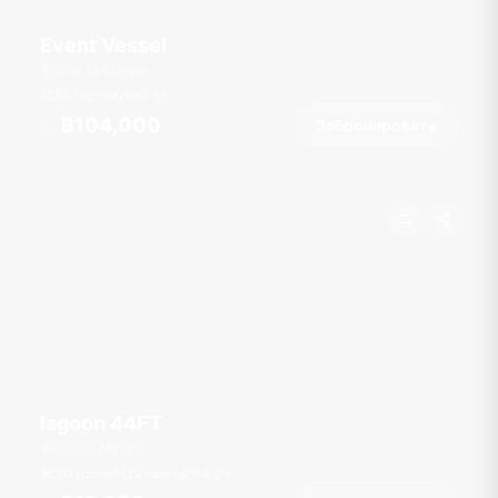
Event Vessel
ONE 15 Marina
85 гостей
80
фт
฿104,000
Забронировать
От
lagoon 44FT
Ocean Marina
30 гостей
2 кают
44
фт