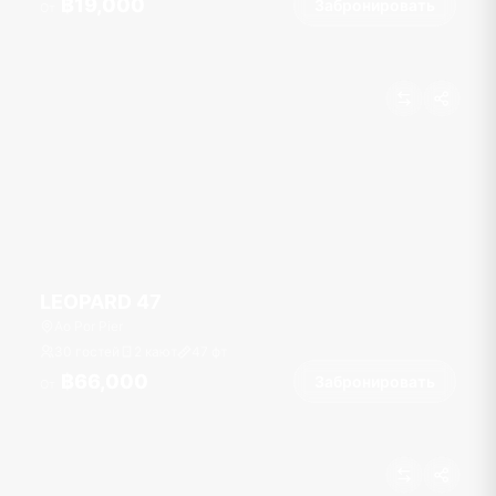
฿19,000
Забронировать
От
LEOPARD 47
Ao Por Pier
30 гостей
2 кают
47
фт
฿66,000
Забронировать
От