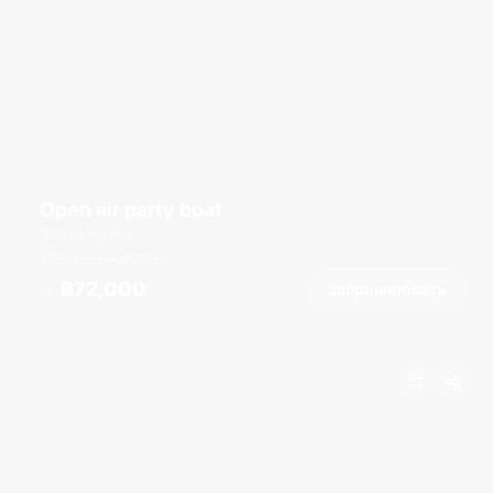
Open air party boat
Chalong Pier
50 гостей
75
фт
฿72,000
Забронировать
От