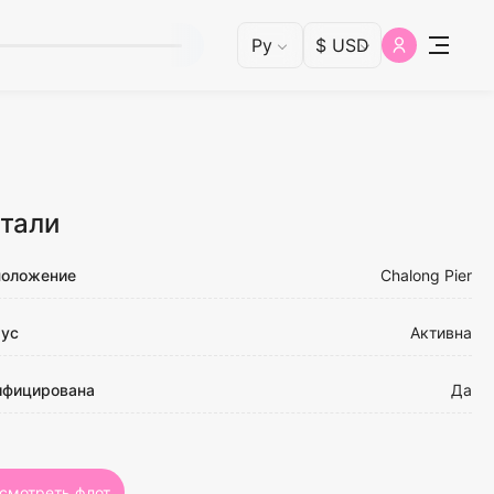
тали
положение
Chalong Pier
тус
Активна
ифицирована
Да
смотреть флот