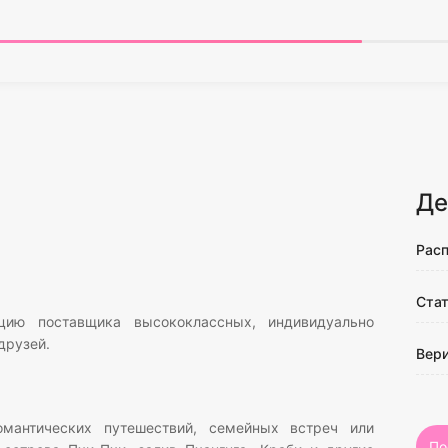
Де
Рас
Ста
цию поставщика высококлассных, индивидуально
друзей.
Вер
антических путешествий, семейных встреч или
По