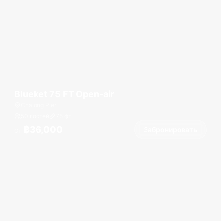
Blueket 75 FT Open-air
Chalong Pier
50 гостей
75
фт
฿36,000
Забронировать
От