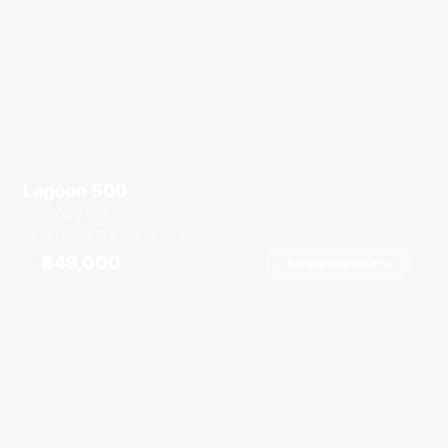
Lagoon 500
Chalong Pier
30 гостей
4 кают
50
фт
฿49,000
Забронировать
От