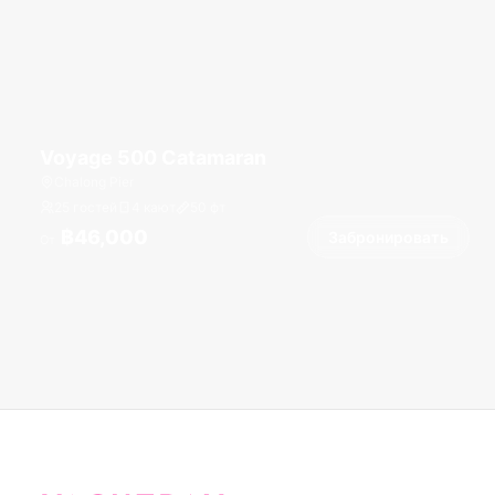
Voyage 500 Catamaran
Chalong Pier
25 гостей
4 кают
50
фт
฿46,000
Забронировать
От