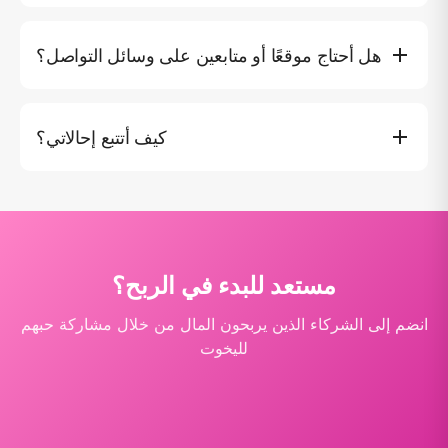
يتم دفع العمولات شهريًا لجميع الحجوزات المكتملة. تتم معالجة
المدفوعات بعد تاريخ الاستئجار لضمان تنفيذ الحجز بنجاح.
هل أحتاج موقعًا أو متابعين على وسائل التواصل؟
لا! يمكنك مشاركة رابطك عبر واتساب أو البريد الإلكتروني أو أي
طريقة أخرى. كثير من الشركاء الناجحين ببساطة يوصون بنا
كيف أتتبع إحالاتي؟
للأصدقاء والعائلة الذين يخططون لرحلات إلى تايلاند.
تُظهر لوحة الشريك جميع النقرات والحجوزات والأرباح في الوقت
الفعلي. يمكنك رؤية الحجوزات التي جاءت من رابط الإحالة
الخاص بك.
مستعد للبدء في الربح؟
انضم إلى الشركاء الذين يربحون المال من خلال مشاركة حبهم
لليخوت