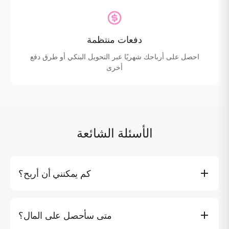
دفعات منتظمة
احصل على أرباحك شهريًا عبر التحويل البنكي أو طرق دفع
أخرى
الأسئلة الشائعة
كم يمكنني أن أربح؟
تعتمد أرباحك على الحجوزات التي تتم من خلال رابطك. مع تأجير
اليخوت من $500 إلى $50,000+، يمكن أن تكون العمولات
متى سأحصل على المال؟
كبيرة. يربح كبار الشركاء $1,000+ شهريًا.