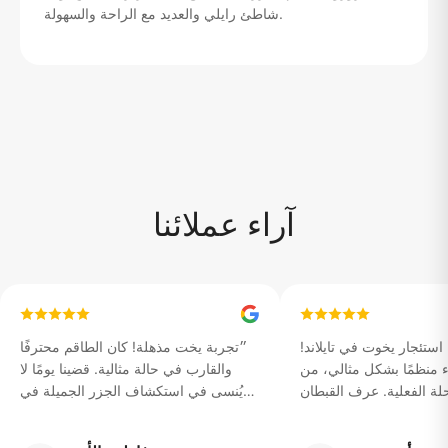
شاطئ رايلي والعديد مع الراحة والسهولة.
آراء عملائنا
ستئجار يخوت في تايلاند!
״
تجربة يخت مذهلة! كان الطاقم محترفًا
منظمًا بشكل مثالي، من
والقارب في حالة مثالية. قضينا يومًا لا
لة الفعلية. عرف القبطان
يُنسى في استكشاف الجزر الجميلة في
اكن ورأينا غروب شمس لا
تايلاند.
״
يصدق.
״