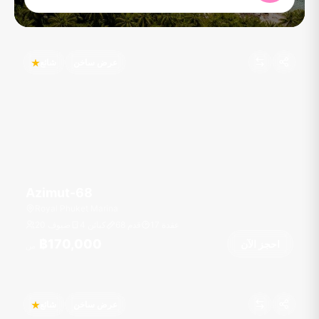
عرض ساخن
شائع
Azimut-68
Royal Phuket Marina
عقدة
17
قدم
68
4 كبائن
20 ضيوف
฿170,000
احجز الآن
من
عرض ساخن
شائع