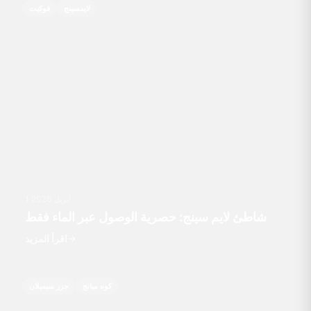
لايمسينج
فوكيت
1 أبريل 2026
شاطئ لايم سينج: حصرية الوصول عبر الماء فقط
اقرأ المزيد
كوه ميانج
جزر سيميلان