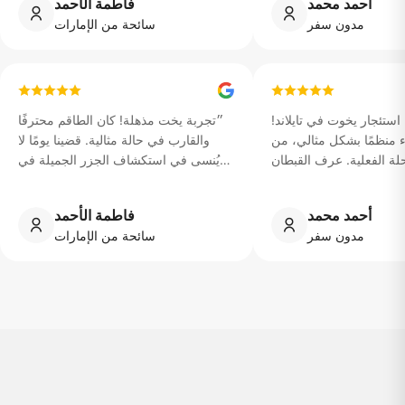
أحمد محمد
فاطمة الأحمد
مدون سفر
سائحة من الإمارات
ستئجار يخوت في تايلاند!
״
تجربة يخت مذهلة! كان الطاقم محترفًا
منظمًا بشكل مثالي، من
والقارب في حالة مثالية. قضينا يومًا لا
لة الفعلية. عرف القبطان
يُنسى في استكشاف الجزر الجميلة في
اكن ورأينا غروب شمس لا
تايلاند.
״
يصدق.
״
أحمد محمد
فاطمة الأحمد
مدون سفر
سائحة من الإمارات