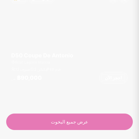
D50 Coupe De Antonio
Boat Lagoon Marina
قدم
49
2 كبائن
12 ضيوف
฿90,000
احجز الآن
من
عرض جميع اليخوت