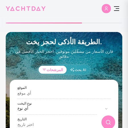
الطريقة الأذكى لحجز يخت.
قارن الأسعار من مشغّلين موثوقين. احجز الخيار الأفضل في
دقائق.
بحث AI
المرشحات
الموقع
نوع اليخت
التاريخ