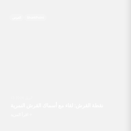
SharkPoint
الغوص
13 أبريل 2026
نقطة القرش: لقاء مع أسماك القرش النمرية
اقرأ المزيد