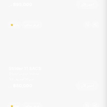
฿95,000
احجز الآن
من
عرض ساخن
شائع
Strider 11 SACS
Boat Lagoon Marina
قدم
36
8 ضيوف
฿80,000
احجز الآن
من
عرض ساخن
شائع