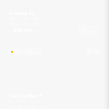
Princess 42
Boat Lagoon Marina
قدم
42
1 كبائن
9 ضيوف
฿90,000
احجز الآن
من
عرض ساخن
شائع
SACS Strider 15
Boat Lagoon Marina
قدم
51
2 كبائن
12 ضيوف