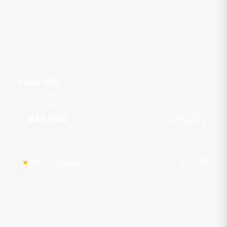
Flow 105
Boat Lagoon Marina
قدم
36
8 ضيوف
฿49,000
احجز الآن
من
عرض ساخن
شائع